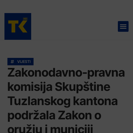
TELEVIZIJA 📺
VIJESTI
Zakonodavno-pravna
komisija Skupštine
Tuzlanskog kantona
podržala Zakon o
oružju i municiji