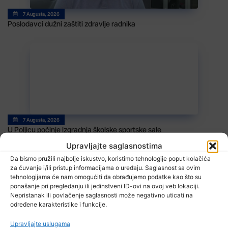
7 Augusta, 2026
Poslodavci dužni zaštiti zdravlje radnika
7 Augusta, 2026
U Poljicu počinje izgradnja školske sportske sale
Upravljajte saglasnostima
Da bismo pružili najbolje iskustvo, koristimo tehnologije poput kolačića
za čuvanje i/ili pristup informacijama o uređaju. Saglasnost sa ovim
tehnologijama će nam omogućiti da obrađujemo podatke kao što su
ponašanje pri pregledanju ili jedinstveni ID-ovi na ovoj veb lokaciji.
TV RASPORED
Nepristanak ili povlačenje saglasnosti može negativno uticati na
određene karakteristike i funkcije.
Upravljajte uslugama