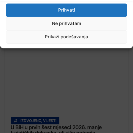
Prihvati
Ne prihvatam
Prikaži podešavanja
Pročitajte...
IZDVOJENO
,
VIJESTI
U BiH u prvih šest mjeseci 2026. manje
turističkih dolazaka, ali više noćenja