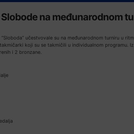
 Slobode na međunarodnom tur
e ”Sloboda” učestvovale su na međunarodnom turniru u ritm
akmičarki koji su se takmičili u individualnom programu. Iz
renih i 2 bronzane.
alje
edalja