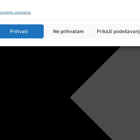
avljajte uslugama
Prihvati
Ne prihvatam
Prikaži podešavan