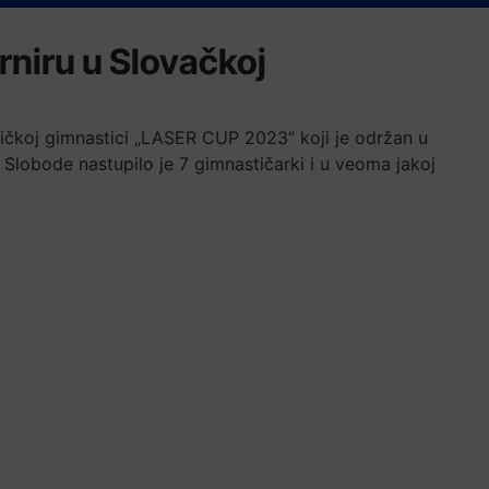
niru u Slovačkoj
ičkoj gimnastici „LASER CUP 2023“ koji je održan u
 Slobode nastupilo je 7 gimnastičarki i u veoma jakoj