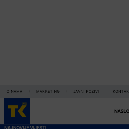
O NAMA
MARKETING
JAVNI POZIVI
KONTAK
NASL
NAJNOVIJE VIJESTI