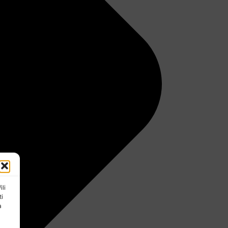
ili
ti
a