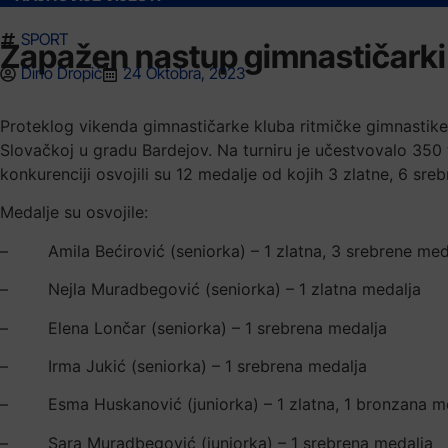
SPORT
Zapažen nastup gimnastičarki
Dino Dropić
24 Oktobra, 2023
Proteklog vikenda gimnastičarke kluba ritmičke gimnastik
Slovačkoj u gradu Bardejov. Na turniru je učestvovalo 350 t
konkurenciji osvojili su 12 medalje od kojih 3 zlatne, 6 sreb
Medalje su osvojile:
– Amila Bećirović (seniorka) – 1 zlatna, 3 srebrene med
– Nejla Muradbegović (seniorka) – 1 zlatna medalja
– Elena Lončar (seniorka) – 1 srebrena medalja
– Irma Jukić (seniorka) – 1 srebrena medalja
– Esma Huskanović (juniorka) – 1 zlatna, 1 bronzana m
– Sara Muradbegović (juniorka) – 1 srebrena medalja