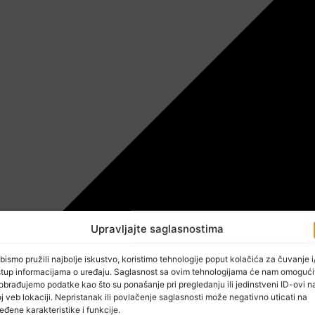
Upravljajte saglasnostima
bismo pružili najbolje iskustvo, koristimo tehnologije poput kolačića za čuvanje i/
stup informacijama o uređaju. Saglasnost sa ovim tehnologijama će nam omogući
obrađujemo podatke kao što su ponašanje pri pregledanju ili jedinstveni ID-ovi n
j veb lokaciji. Nepristanak ili povlačenje saglasnosti može negativno uticati na
eđene karakteristike i funkcije.