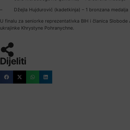
– Džejla Hujdurović (kadetkinja) – 1 bronzana medalja
U finalu za seniorke reprezentativka BIH i članica Slobode 
ukrajinke Khrystyne Pohranychne.
Dijeliti