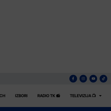
ECH
IZBORI
RADIO TK 📻
TELEVIZIJA 📺