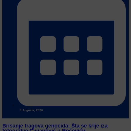
9 Augusta, 2026
Brisanje tragova genocida: Šta se krije iza
fotografije Cvijanović u Roćeviću