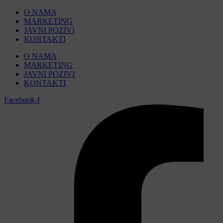
Skip
O NAMA
to
MARKETING
content
JAVNI POZIVI
KONTAKTI
O NAMA
MARKETING
JAVNI POZIVI
KONTAKTI
Facebook-f