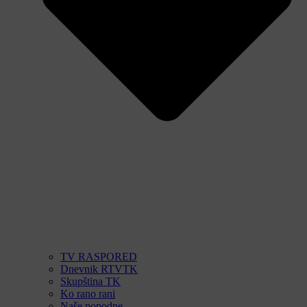
TV RASPORED
Dnevnik RTVTK
Skupština TK
Ko rano rani
Naše popodne