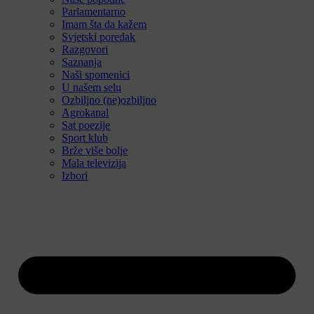
Parlamentarno
Imam šta da kažem
Svjetski poredak
Razgovori
Saznanja
Naši spomenici
U našem selu
Ozbiljno (ne)ozbiljno
Agrokanal
Sat poezije
Sport klub
Brže više bolje
Mala televizija
Izbori