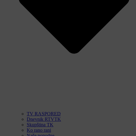
TV RASPORED
Dnevnik RTVTK
Skupština TK
Ko rano rani
Naše popodne