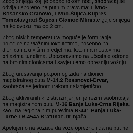
Zbog snijega koji je padao tokom noći, saobraćaj se
odvija usporeno na putnim pravcima:
Livno-
Bosansko Grahovo, Livno-Šujica-Kupres,
Tomislavgrad-Šujica i Glamoč-Mlinište
gdje snijega
na kolovozu ima do 2 cm.
Zbog niskih temperatura moguće je formiranje
poledice na vlažnim lokalitetima, posebno na
dionicama u višim predjelima, kao i na mostovima i
prilazima tunelima. Upozoravamo na učestale odrone
na brojnim dionicama i savjetujemo oprezniju vožnju.
Zbog urušavanja potpornog zida na dionici
magistralnog puta
M-14.2 Resanovci-Drvar
,
saobraća se jednom trakom naizmjenično.
Zbog aktiviranih klizišta izmjenjen je režim saobraćaja
na magistralnom putu
M-16 Banja Luka-Crna Rijeka
,
kao i na regionalnim putevima
R-441 Banja Luka-
Turbe i R-454a Bratunac-Drinjača.
Apelujemo na vozače da voze oprezno i da na put ne