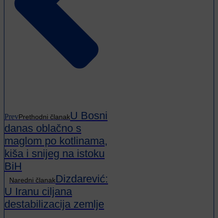
U Bosni
Prev
Prethodni članak
danas oblačno s
maglom po kotlinama,
kiša i snijeg na istoku
BiH
Dizdarević:
Naredni članak
U Iranu ciljana
destabilizacija zemlje