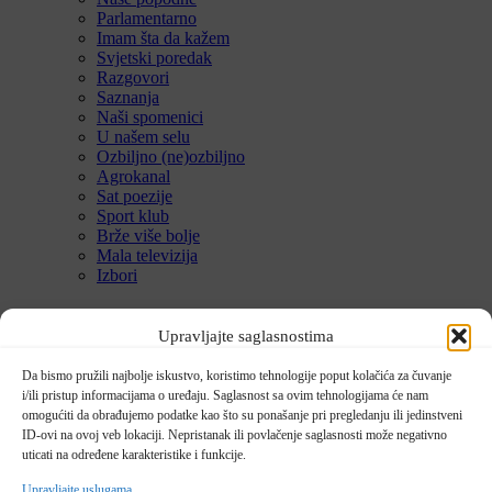
Parlamentarno
Imam šta da kažem
Svjetski poredak
Razgovori
Saznanja
Naši spomenici
U našem selu
Ozbiljno (ne)ozbiljno
Agrokanal
Sat poezije
Sport klub
Brže više bolje
Mala televizija
Izbori
Najnovije vijesti
Upravljajte saglasnostima
Brisanje tragova genocida: Šta se krije iza fotografije Cvijanović u
Da bismo pružili najbolje iskustvo, koristimo tehnologije poput kolačića za čuvanje
Roćeviću
i/ili pristup informacijama o uređaju. Saglasnost sa ovim tehnologijama će nam
Lejla Njemčević četvrta na prestižnoj utrci u Skandinaviji
omogućiti da obrađujemo podatke kao što su ponašanje pri pregledanju ili jedinstveni
Prve medalje za BiH u paratrap disciplini
ID-ovi na ovoj veb lokaciji. Nepristanak ili povlačenje saglasnosti može negativno
Bh. kadeti savladali Bugarsku
uticati na određene karakteristike i funkcije.
U jami “Raspotočje” petu noć prenoćilo devet zeničkih rudara
Velike gužve na granicama: Duge kolone od ranih jutarnjih sati
Upravljajte uslugama