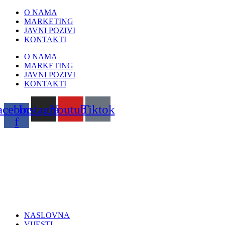
Skip
O NAMA
to
MARKETING
content
JAVNI POZIVI
KONTAKTI
O NAMA
MARKETING
JAVNI POZIVI
KONTAKTI
acebook-
Instagram
Youtube
Tiktok
f
NASLOVNA
VIJESTI