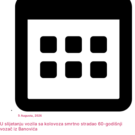
5 Augusta, 2026
U slijetanju vozila sa kolovoza smrtno stradao 60-godišnji
vozač iz Banovića