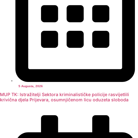
5 Augusta, 2026
MUP TK: Istražitelji Sektora kriminalističke policije rasvijetlili
krivična djela Prijevara, osumnjičenom licu oduzeta sloboda