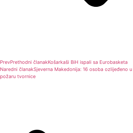
Prev
Prethodni članak
Košarkaši BiH ispali sa Eurobasketa
Naredni članak
Sjeverna Makedonija: 16 osoba ozlijeđeno u
požaru tvornice