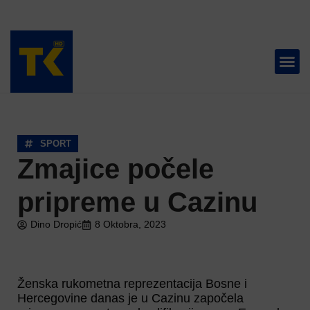
TELEVIZIJA 📺
SPORT
Zmajice počele
pripreme u Cazinu
Dino Dropić
8 Oktobra, 2023
Ženska rukometna reprezentacija Bosne i
Hercegovine danas je u Cazinu započela