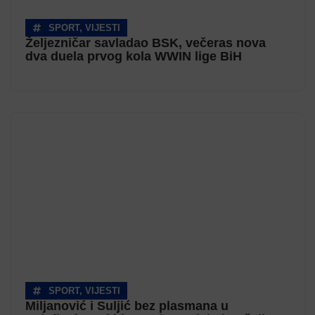
SPORT
,
VIJESTI
Željezničar savladao BSK, večeras nova
dva duela prvog kola WWIN lige BiH
SPORT
,
VIJESTI
Miljanović i Suljić bez plasmana u