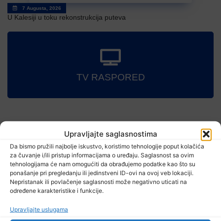
7 Augusta, 2026
U Kalesiji u toku rekonstrukcija puteva
TV RASPORED
Upravljajte saglasnostima
Da bismo pružili najbolje iskustvo, koristimo tehnologije poput kolačića
za čuvanje i/ili pristup informacijama o uređaju. Saglasnost sa ovim
tehnologijama će nam omogućiti da obrađujemo podatke kao što su
ponašanje pri pregledanju ili jedinstveni ID-ovi na ovoj veb lokaciji.
Pročitajte...
Nepristanak ili povlačenje saglasnosti može negativno uticati na
određene karakteristike i funkcije.
Upravljajte uslugama