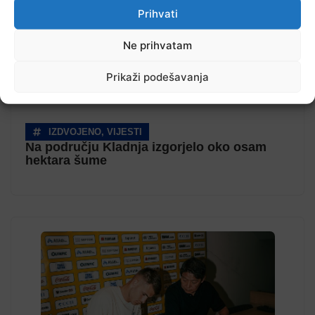
Prihvati
Ne prihvatam
Prikaži podešavanja
IZDVOJENO
,
VIJESTI
Na području Kladnja izgorjelo oko osam
hektara šume