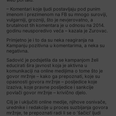
– Komentari koje ljudi postavljaju pod punim
imenom i prezimenom na FB su mnogo suroviji,
vulgarniji, grozniji, što je nevjerovatno, a
brutalnost tih komentara je u odnosu na 2014.
godinu neusporedivo veća – kazala je Zurovac.
Primjetno je i to da su neka reagiranja na
Kampanju pozitivna u komentarima, a neka su
negativna.
Sadović je podsjetila da se kampanjom želi
educirati šira javnost koja je aktivna u
komunikaciji na online medijima o tome što je
govor mržnje – kako ga prepoznati, koje su
opasnosti govora mržnje – posljedice koje
izaziva, koje pravne posljedice i sankcije
povlači govor mržnje – krivično djelo.
Cilj je i uključiti online medije, njihove osnivače,
urednike i redakcije u proces suzbijanja govora
mržnje, te prepoznati radi li se o ‘šačici’ ljudi