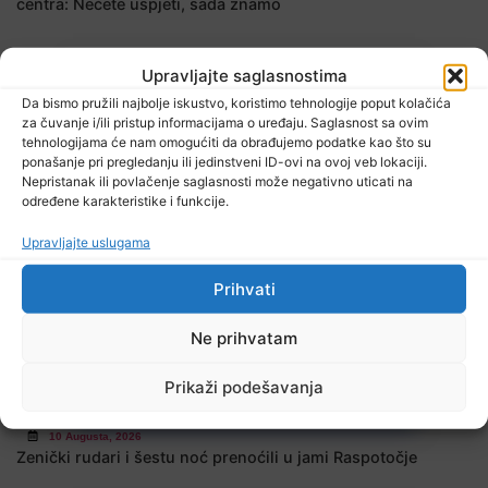
centra: Nećete uspjeti, sada znamo
Upravljajte saglasnostima
Da bismo pružili najbolje iskustvo, koristimo tehnologije poput kolačića
za čuvanje i/ili pristup informacijama o uređaju. Saglasnost sa ovim
tehnologijama će nam omogućiti da obrađujemo podatke kao što su
ponašanje pri pregledanju ili jedinstveni ID-ovi na ovoj veb lokaciji.
Nepristanak ili povlačenje saglasnosti može negativno uticati na
određene karakteristike i funkcije.
10 Augusta, 2026
Danas isplata invalidnina za juli u Federaciji BiH
Upravljajte uslugama
Prihvati
Ne prihvatam
Prikaži podešavanja
10 Augusta, 2026
Zenički rudari i šestu noć prenoćili u jami Raspotočje