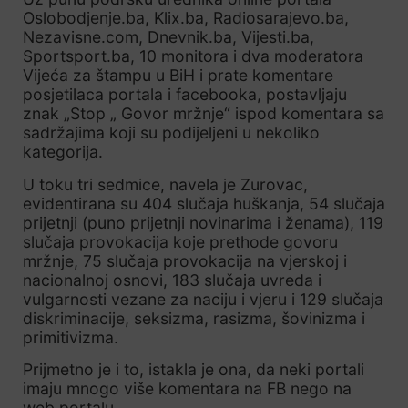
Oslobodjenje.ba, Klix.ba, Radiosarajevo.ba,
Nezavisne.com, Dnevnik.ba, Vijesti.ba,
Sportsport.ba, 10 monitora i dva moderatora
Vijeća za štampu u BiH i prate komentare
posjetilaca portala i facebooka, postavljaju
znak „Stop „ Govor mržnje“ ispod komentara sa
sadržajima koji su podijeljeni u nekoliko
kategorija.
U toku tri sedmice, navela je Zurovac,
evidentirana su 404 slučaja huškanja, 54 slučaja
prijetnji (puno prijetnji novinarima i ženama), 119
slučaja provokacija koje prethode govoru
mržnje, 75 slučaja provokacija na vjerskoj i
nacionalnoj osnovi, 183 slučaja uvreda i
vulgarnosti vezane za naciju i vjeru i 129 slučaja
diskriminacije, seksizma, rasizma, šovinizma i
primitivizma.
Prijmetno je i to, istakla je ona, da neki portali
imaju mnogo više komentara na FB nego na
web portalu.