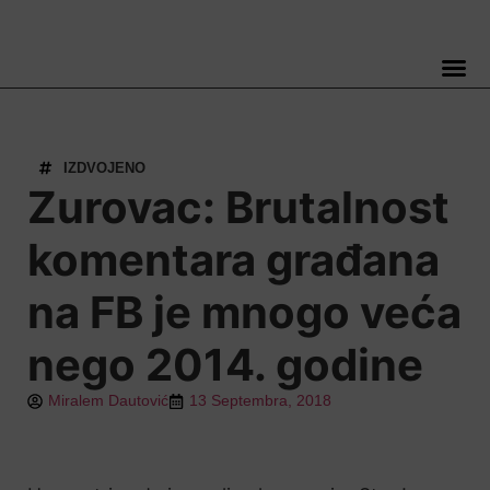
TELEVIZIJA 📺
IZDVOJENO
Zurovac: Brutalnost
komentara građana
na FB je mnogo veća
nego 2014. godine
Miralem Dautović
13 Septembra, 2018