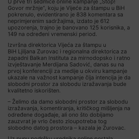
U prve tri sedmice online kampanje „Stop!
Govor mržnje“, koju je Vijeće za štampu u BiH
pokrenulo, evidentirano je 838 komentara sa
neprimjerenim sadržajima, izdato je 612
upozorenja, trajno je banovano 125 korisnika, a
149 na određeni vremenski period.
Izvršna direktorica Vijeća za štampu u
BiH Ljiljana Zurovac i regionalna direktorica za
zapadni Balkan Instituta za mirnodopsko i ratno
izvještavanje Merdijana Sadović, danas su na
prvoj konferenciji za medije u okviru kampanje
ukazale na važnost kampanje čija intencija je da
slobodni prostor za slobodu izražavanja bude
kvalitetno iskorišten.
– Želimo da damo slobodni prostor za slobodu
izražavanja, komentiranja, kritičkog mišljenja na
određene događaje, ali ono što dobijamo
zauzvrat je vrlo često zloupotreba tog
slobodno datog prostora – kazala je Zurovac.
Uz punu podršku urednika online portala