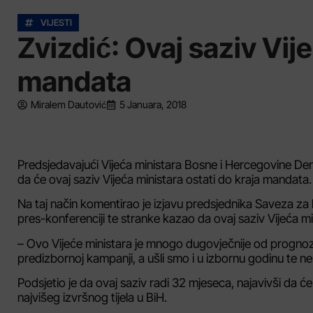
VIJESTI
Zvizdić: Ovaj saziv Vij
mandata
Miralem Dautović
5 Januara, 2018
Predsjedavajući Vijeća ministara Bosne i Hercegovine Den
da će ovaj saziv Vijeća ministara ostati do kraja mandata.
Na taj način komentirao je izjavu predsjednika Saveza za
pres-konferenciji te stranke kazao da ovaj saziv Vijeća mi
– Ovo Vijeće ministara je mnogo dugovječnije od prognoz
predizbornoj kampanji, a ušli smo i u izbornu godinu te ner
Podsjetio je da ovaj saziv radi 32 mjeseca, najavivši da ć
najvišeg izvršnog tijela u BiH.