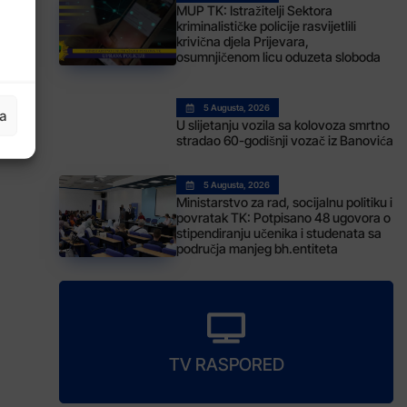
MUP TK: Istražitelji Sektora
kriminalističke policije rasvijetlili
krivična djela Prijevara,
osumnjičenom licu oduzeta sloboda
5 Augusta, 2026
ja
U slijetanju vozila sa kolovoza smrtno
stradao 60-godišnji vozač iz Banovića
5 Augusta, 2026
Ministarstvo za rad, socijalnu politiku i
povratak TK: Potpisano 48 ugovora o
stipendiranju učenika i studenata sa
područja manjeg bh.entiteta
TV RASPORED