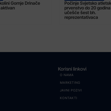
kolini Gornje Drinače
Počinje Svjetsko atlets
 aktivan
prvenstvo do 20 godina
učešće šest bh.
reprezentativaca
Korisni linkovi
O NAMA
MARKETING
JAVNI POZIVI
KONTAKTI