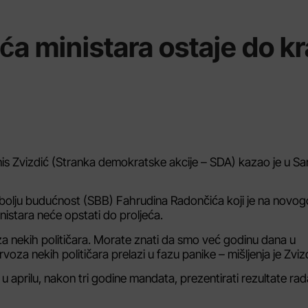
eća ministara ostaje do kr
is Zvizdić (Stranka demokratske akcije – SDA) kazao je u Sa
 bolju budućnost (SBB) Fahrudina Radončića koji je na novog
nistara neće opstati do proljeća.
a nekih političara. Morate znati da smo već godinu dana u
voza nekih političara prelazi u fazu panike – mišljenja je Zviz
e u aprilu, nakon tri godine mandata, prezentirati rezultate ra