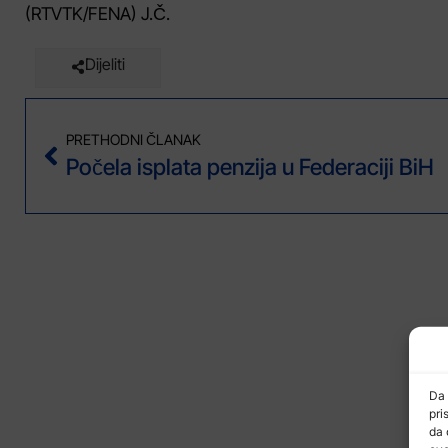
(RTVTK/FENA) J.Č.
Dijeliti
PRETHODNI ČLANAK
Počela isplata penzija u Federaciji BiH
Da 
pri
da 