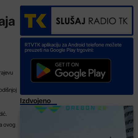
aja
RTVTK aplikaciju za Android telefone možete
preuzeti na Google Play trgovini:
rajevu
odišnjoj
Izdvojeno
dić.
da ovog