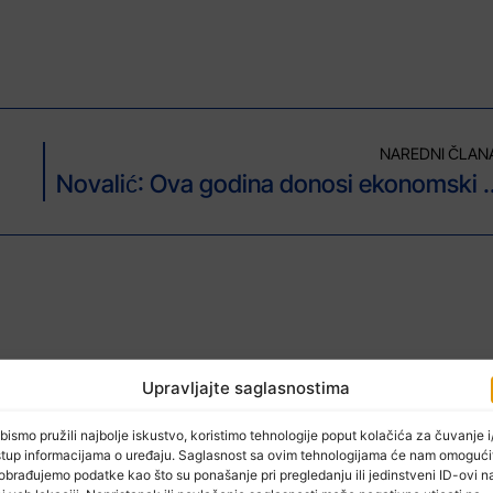
NAREDNI ČLAN
Novalić: Ova godina d
Upravljajte saglasnostima
bismo pružili najbolje iskustvo, koristimo tehnologije poput kolačića za čuvanje i/
stup informacijama o uređaju. Saglasnost sa ovim tehnologijama će nam omogući
obrađujemo podatke kao što su ponašanje pri pregledanju ili jedinstveni ID-ovi n