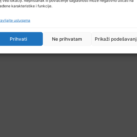
j veb lokaciji. Nepristanak ili povlačenje saglasnosti može negativno uticati na
eđene karakteristike i funkcije.
avljajte uslugama
Prihvati
Ne prihvatam
Prikaži podešavan