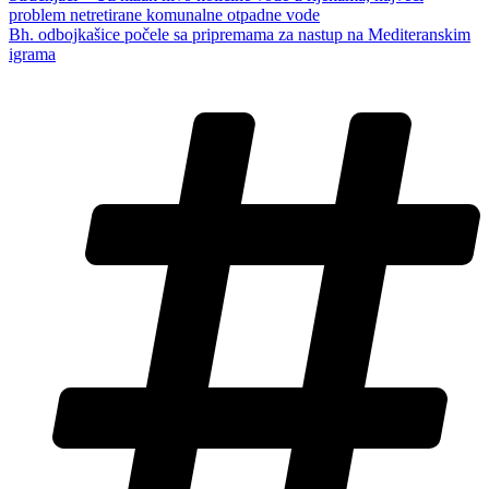
problem netretirane komunalne otpadne vode
Bh. odbojkašice počele sa pripremama za nastup na Mediteranskim
igrama