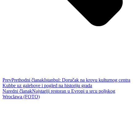
Prev
Prethodni članak
Istanbul: Doručak na krovu kulturnog centra
Kubbe uz galebove i pogled na historiju grada
Naredni članak
Najstariji restoran u Evropi u srcu poljskog
Wroclawa (FOTO)