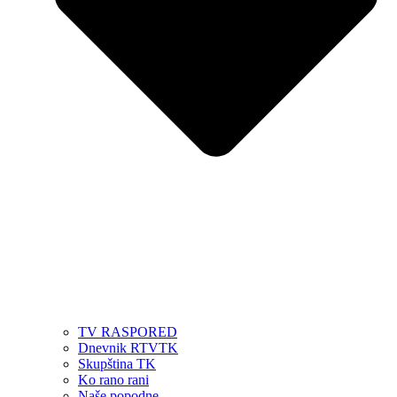
TV RASPORED
Dnevnik RTVTK
Skupština TK
Ko rano rani
Naše popodne