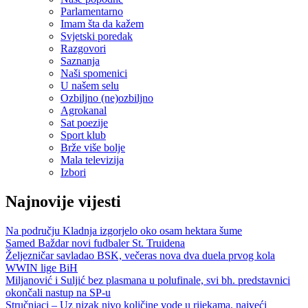
Parlamentarno
Imam šta da kažem
Svjetski poredak
Razgovori
Saznanja
Naši spomenici
U našem selu
Ozbiljno (ne)ozbiljno
Agrokanal
Sat poezije
Sport klub
Brže više bolje
Mala televizija
Izbori
Najnovije vijesti
Na području Kladnja izgorjelo oko osam hektara šume
Samed Baždar novi fudbaler St. Truidena
Željezničar savladao BSK, večeras nova dva duela prvog kola
WWIN lige BiH
Miljanović i Suljić bez plasmana u polufinale, svi bh. predstavnici
okončali nastup na SP-u
Stručnjaci – Uz nizak nivo količine vode u rijekama, najveći