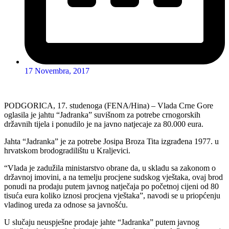
17 Novembra, 2017
PODGORICA, 17. studenoga (FENA/Hina) – Vlada Crne Gore
oglasila je jahtu “Jadranka” suvišnom za potrebe crnogorskih
državnih tijela i ponudilo je na javno natjecaje za 80.000 eura.
Jahta “Jadranka” je za potrebe Josipa Broza Tita izgrađena 1977. u
hrvatskom brodogradilištu u Kraljevici.
“Vlada je zadužila ministarstvo obrane da, u skladu sa zakonom o
državnoj imovini, a na temelju procjene sudskog vještaka, ovaj brod
ponudi na prodaju putem javnog natječaja po početnoj cijeni od 80
tisuća eura koliko iznosi procjena vještaka”, navodi se u priopćenju
vladinog ureda za odnose sa javnošću.
U slučaju neuspješne prodaje jahte “Jadranka” putem javnog