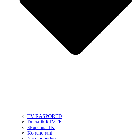
TV RASPORED
Dnevnik RTVTK
Skupština TK
Ko rano rani
Naše popodne