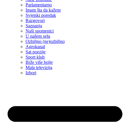
Parlamentarno
Imam šta da kažem
Svjetski poredak
Razgovori
Saznanja
Naši spomenici
U našem selu
Ozbiljno (ne)ozbiljno
Agrokanal
Sat poezije
Sport klub
Brže više bolje
Mala televizija
Izbori