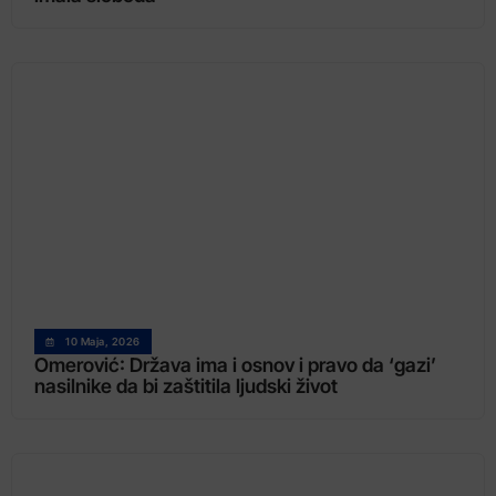
10 Maja, 2026
Omerović: Država ima i osnov i pravo da ‘gazi’
nasilnike da bi zaštitila ljudski život