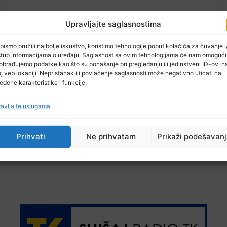
Upravljajte saglasnostima
bismo pružili najbolje iskustvo, koristimo tehnologije poput kolačića za čuvanje i/
stup informacijama o uređaju. Saglasnost sa ovim tehnologijama će nam omogući
10 Maja, 2026
obrađujemo podatke kao što su ponašanje pri pregledanju ili jedinstveni ID-ovi n
Putin najavio mogući kraj rata i pregovore s
j veb lokaciji. Nepristanak ili povlačenje saglasnosti može negativno uticati na
Evropom
eđene karakteristike i funkcije.
avljajte uslugama
Prihvati
Ne prihvatam
Prikaži podešavan