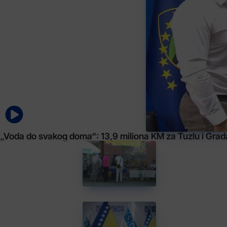
„Voda do svakog doma“: 13,9 miliona KM za Tuzlu i Gra