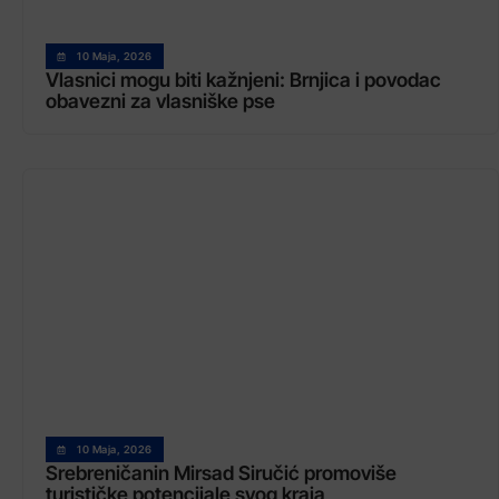
10 Maja, 2026
Vlasnici mogu biti kažnjeni: Brnjica i povodac
obavezni za vlasniške pse
10 Maja, 2026
Srebreničanin Mirsad Siručić promoviše
turističke potencijale svog kraja