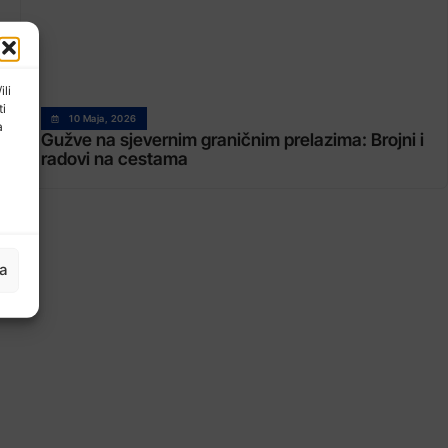
ili
ti
10 Maja, 2026
a
Gužve na sjevernim graničnim prelazima: Brojni i
radovi na cestama
ja