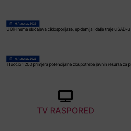
6 Augusta, 2026
U BiH nema slučajeva ciklosporijaze, epidemija i dalje traje u SAD-u
6 Augusta, 2026
TI uočio 1.200 primjera potencijalne zloupotrebe javnih resursa za 
TV RASPORED