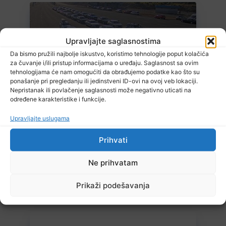
Upravljajte saglasnostima
Da bismo pružili najbolje iskustvo, koristimo tehnologije poput kolačića
za čuvanje i/ili pristup informacijama o uređaju. Saglasnost sa ovim
tehnologijama će nam omogućiti da obrađujemo podatke kao što su
9 Augusta, 2026
ponašanje pri pregledanju ili jedinstveni ID-ovi na ovoj veb lokaciji.
Velike gužve na granicama: Duge kolone od ranih jutarnjih sati
Nepristanak ili povlačenje saglasnosti može negativno uticati na
određene karakteristike i funkcije.
Upravljajte uslugama
Prihvati
Ne prihvatam
9 Augusta, 2026
Prikaži podešavanja
Vrijeme: Narednih dana do 40 stepeni