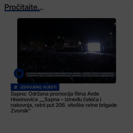
Pročitajte...
IZDVOJENO
,
VIJESTI
Sapna: Održana promocija filma Avde
Hiseinovića „„Sapna – između čekića i
nakovnja, ratni put 206. viteške ratne brigade
Zvornik“