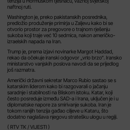
tenzija u Hormuškom tjesnacu, važnoj svjetskoj
naftnoj ruti.
Washington je, preko pakistanskih posrednika,
predložio produženje primirja u Zaljevu kako bi se
otvorio prostor za pregovore o trajnom rješenju
sukoba koji traje već 10 sedmica, nakon američko-
izraelskih napada na Iran.
Trump je, prema izjavi novinarke Margot Haddad,
rekao da očekuje iranski odgovor „vrlo brzo“. Iransko
ministarstvo vanjskih poslova navodi da se prijedlog
još razmatra.
Američki državni sekretar Marco Rubio sastao se s
katarskim liderom kako bi razgovarali o jačanju
saradnje i stabilnosti na Bliskom istoku. Katar, koji
često posreduje između SAD-a i Irana, uključen je i u
diplomatske napore za smirivanje sukoba. Iran je
tokom ranijih tenzija gađao ciljeve u Kataru, što
dodatno naglašava njegovu stratešku ulogu u regiji.
( RTV TK / VIJESTI )