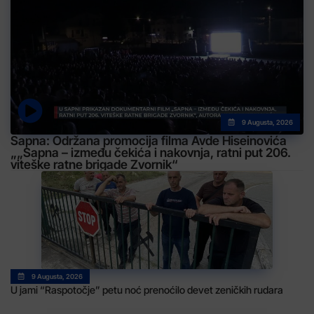
9 Augusta, 2026
Sapna: Održana promocija filma Avde Hiseinovića
„„Sapna – između čekića i nakovnja, ratni put 206.
viteške ratne brigade Zvornik“
9 Augusta, 2026
U jami “Raspotočje” petu noć prenoćilo devet zeničkih rudara