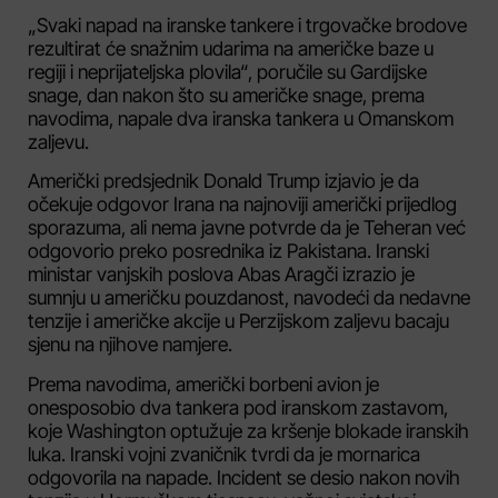
„Svaki napad na iranske tankere i trgovačke brodove
rezultirat će snažnim udarima na američke baze u
regiji i neprijateljska plovila“, poručile su Gardijske
snage, dan nakon što su američke snage, prema
navodima, napale dva iranska tankera u Omanskom
zaljevu.
Američki predsjednik Donald Trump izjavio je da
očekuje odgovor Irana na najnoviji američki prijedlog
sporazuma, ali nema javne potvrde da je Teheran već
odgovorio preko posrednika iz Pakistana. Iranski
ministar vanjskih poslova Abas Aragči izrazio je
sumnju u američku pouzdanost, navodeći da nedavne
tenzije i američke akcije u Perzijskom zaljevu bacaju
sjenu na njihove namjere.
Prema navodima, američki borbeni avion je
onesposobio dva tankera pod iranskom zastavom,
koje Washington optužuje za kršenje blokade iranskih
luka. Iranski vojni zvaničnik tvrdi da je mornarica
odgovorila na napade. Incident se desio nakon novih