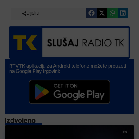
Dijeliti
RTVTK aplikaciju za Android telefone možete preuzeti
na Google Play trgovini:
Izdvojeno