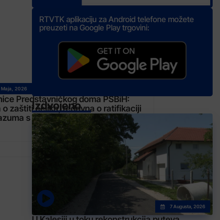
RTVTK aplikaciju za Android telefone možete
preuzeti na Google Play trgovini:
 Maja, 2026
nice Predstavničkog doma PSBiH:
Izdvojeno
 o zaštiti čelika, redovna o ratifikaciji
azuma s EIB-om
7 Augusta, 2026
U Kalesiji u toku rekonstrukcija puteva