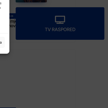
ti
a
 Maja, 2026
ena mjera pritvora za Igora Hirkića
iz Banovića
TV RASPORED
ja