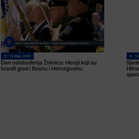
18 Maja, 2026
18
Dan oslobođenja Živinica: Heroji koji su
Sjed
branili grad i Bosnu i Hercegovinu
Hitna
spor