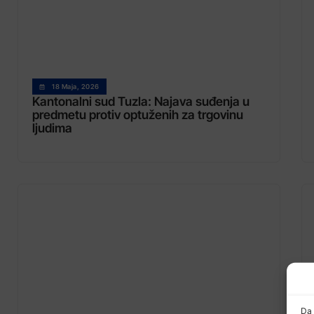
18 Maja, 2026
Kantonalni sud Tuzla: Najava suđenja u
predmetu protiv optuženih za trgovinu
ljudima
Da 