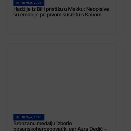
18 Maja, 2026
Hadžije iz BiH pristižu u Mekku: Neopisive
su emocije pri prvom susretu s Kabom
18 Maja, 2026
Bronzanu medalju izborio
bosanskohercegovački par Azra Dedić –