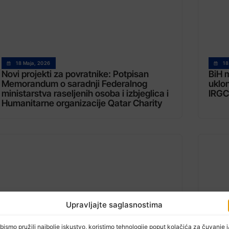
18 Maja, 2026
18
Novi projekti za povratnike: Potpisan
BiH m
Memorandum o saradnji Federalnog
uklo
ministarstva raseljenih osoba i izbjeglica i
IRG
Humanitarne organizacije Qatar Charity
Upravljajte saglasnostima
bismo pružili najbolje iskustvo, koristimo tehnologije poput kolačića za čuvanje i/