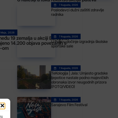
7 Augusta, 2026
Poslodavci dužni zaštiti zdravlje
radnika
 Maja, 2026
7 Augusta, 2026
eđu 19 zemalja u akciji Europola,
U Poljicu počinje izgradnja školske
njeno 14.200 objava povezanih s
sportske sale
C-om
7 Augusta, 2026
TeKologija | Jala: Umjesto gradske
ljepotice nastale podno majevičkih
obronaka izvor neugodnih prizora
(FOTO/VIDEO)
7 Augusta, 2026
Sarajevo Film Festival
ili