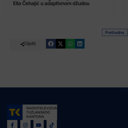
Ella Čehajić u adaptivnom džudou
Prethodna
Dijeliti