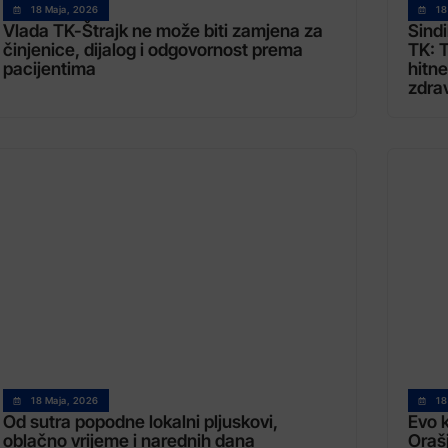
18 Maja, 2026
18
Vlada TK-Štrajk ne može biti zamjena za
Sindi
činjenice, dijalog i odgovornost prema
TK: T
pacijentima
hitne
zdrav
18 Maja, 2026
18
Od sutra popodne lokalni pljuskovi,
Evo k
oblačno vrijeme i narednih dana
Oraš