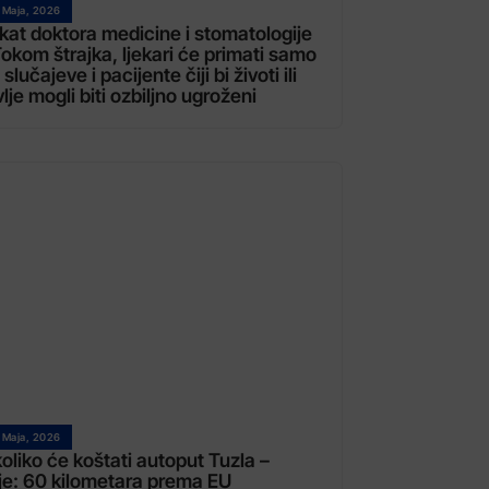
 Maja, 2026
kat doktora medicine i stomatologije
okom štrajka, ljekari će primati samo
 slučajeve i pacijente čiji bi životi ili
lje mogli biti ozbiljno ugroženi
 Maja, 2026
oliko će koštati autoput Tuzla –
je: 60 kilometara prema EU