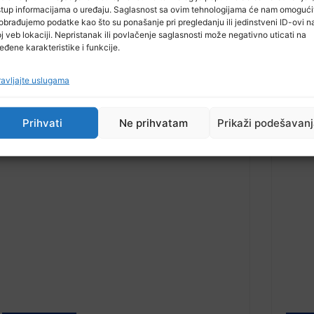
stup informacijama o uređaju. Saglasnost sa ovim tehnologijama će nam omogući
obrađujemo podatke kao što su ponašanje pri pregledanju ili jedinstveni ID-ovi n
j veb lokaciji. Nepristanak ili povlačenje saglasnosti može negativno uticati na
eđene karakteristike i funkcije.
18 Maja, 2026
18
Osumnjičeni za jutrošnju pucnjavu u
Određ
Kiseljaku uhapšen
(37) 
avljajte uslugama
Prihvati
Ne prihvatam
Prikaži podešavan