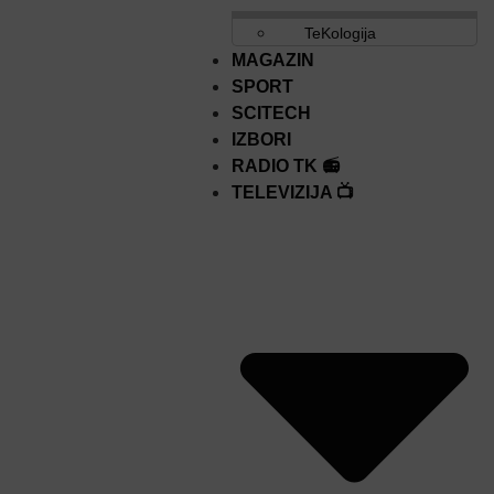
TeKologija
MAGAZIN
SPORT
SCITECH
IZBORI
RADIO TK 📻
TELEVIZIJA 📺