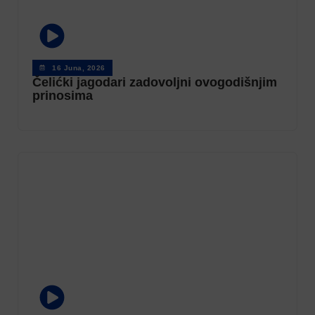
16 Juna, 2026
Čelićki jagodari zadovoljni ovogodišnjim
prinosima