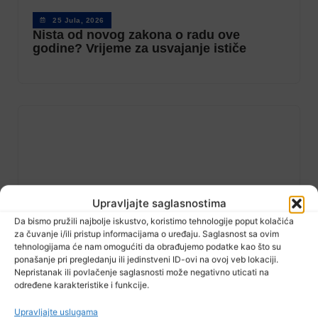
25 Jula, 2026
Nista od novog zakona o radu ove
godine? Vrijeme za usvajanje ističe
Upravljajte saglasnostima
Da bismo pružili najbolje iskustvo, koristimo tehnologije poput kolačića
za čuvanje i/ili pristup informacijama o uređaju. Saglasnost sa ovim
tehnologijama će nam omogućiti da obrađujemo podatke kao što su
ponašanje pri pregledanju ili jedinstveni ID-ovi na ovoj veb lokaciji.
Nepristanak ili povlačenje saglasnosti može negativno uticati na
određene karakteristike i funkcije.
23 Jula, 2026
Za kulturu, izdavaštvo i film u TK
izdvojene 334 hiljade KM: Podržano 130
Upravljajte uslugama