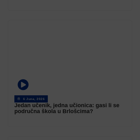
6 Juna, 2026
Jedan učenik, jedna učionica: gasi li se
područna škola u Brlošcima?