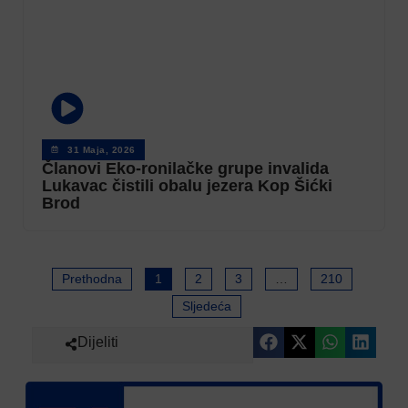
31 Maja, 2026
Članovi Eko-ronilačke grupe invalida
Lukavac čistili obalu jezera Kop Šićki
Brod
Prethodna
1
2
3
…
210
Sljedeća
Dijeliti