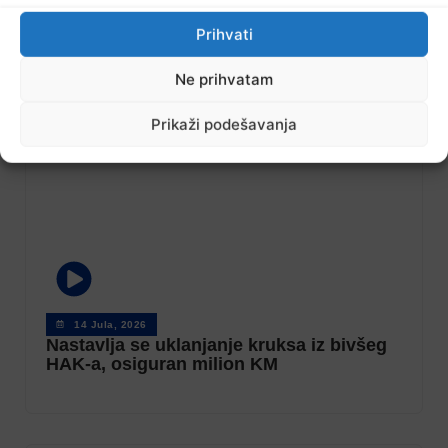
projekata
Prihvati
Ne prihvatam
Prikaži podešavanja
14 Jula, 2026
Nastavlja se uklanjanje kruksa iz bivšeg
HAK-a, osiguran milion KM