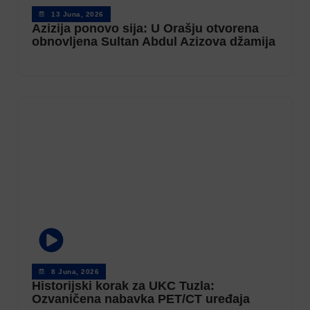
13 Juna, 2026
Azizija ponovo sija: U Orašju otvorena
obnovljena Sultan Abdul Azizova džamija
8 Juna, 2026
Historijski korak za UKC Tuzla:
Ozvaničena nabavka PET/CT uređaja