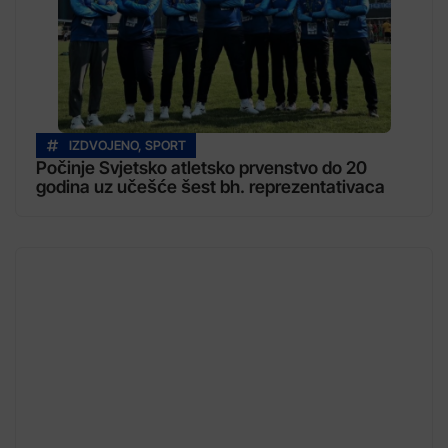
IZDVOJENO
,
SPORT
Počinje Svjetsko atletsko prvenstvo do 20
godina uz učešće šest bh. reprezentativaca