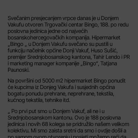
Svečanim presjecanjem vrpce danas je u Donjem
Vakufu otvoren Trgovački centar Bingo, 188. po redu
poslovna jedinica jedne od najvećih
bosanskohercegovačkih kompanija. Hipermarket
„Bingo „ u Donjem Vakufu svečano su pustili u
funkciju načelnik općine Donji Vakuf, Huso Sušić,
premijer Srednjobosanskog kantona, Tahir Lendo i PR
i marketing manager kompanije „Bingo“, Tatjana
Paunoski.
Na površini od 5000 m2 hipermarket Bingo ponudit
će kupcima iz Donjeg Vakufa i susjednih općina
bogatu ponudu prehrane, neprehrane, tekstila,
kućnog tekstila, tehnike itd.
„ Po prvi put smo u Donjem Vakuf, ali ne i u
Srednjobosanskom kantonu. Ovo je 188 poslovna
jedinica i novih 68 kolega se pridružilo našem velikom
kolektivu. Mi smo zaista sretni da smo i ovdje došli a
po samom ovom otvorenju i posjeti možemo reći da