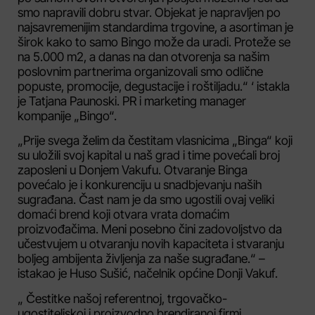
smo napravili dobru stvar. Objekat je napravljen po
najsavremenijim standardima trgovine, a asortiman je
širok kako to samo Bingo može da uradi. Proteže se
na 5.000 m2, a danas na dan otvorenja sa našim
poslovnim partnerima organizovali smo odlične
popuste, promocije, degustacije i roštiljadu.“ ‘ istakla
je Tatjana Paunoski. PR i marketing manager
kompanije „Bingo“.
„Prije svega želim da čestitam vlasnicima „Binga“ koji
su uložili svoj kapital u naš grad i time povećali broj
zaposleni u Donjem Vakufu. Otvaranje Binga
povećalo je i konkurenciju u snadbjevanju naših
sugrađana. Čast nam je da smo ugostili ovaj veliki
domaći brend koji otvara vrata domaćim
proizvođačima. Meni posebno čini zadovoljstvo da
učestvujem u otvaranju novih kapaciteta i stvaranju
boljeg ambijenta življenja za naše sugrađane.“ –
istakao je Huso Sušić, načelnik općine Donji Vakuf.
„ Čestitke našoj referentnoj, trgovačko-
ugostiteljskoj i proizvodno brendiranoj firmi