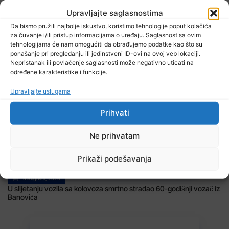
Upravljajte saglasnostima
Da bismo pružili najbolje iskustvo, koristimo tehnologije poput kolačića
za čuvanje i/ili pristup informacijama o uređaju. Saglasnost sa ovim
tehnologijama će nam omogućiti da obrađujemo podatke kao što su
ponašanje pri pregledanju ili jedinstveni ID-ovi na ovoj veb lokaciji.
Nepristanak ili povlačenje saglasnosti može negativno uticati na
5 Augusta, 2026
određene karakteristike i funkcije.
MUP TK: Istražitelji Sektora kriminalističke policije rasvijetlili
krivična djela Prijevara, osumnjičenom licu oduzeta sloboda
Upravljajte uslugama
Prihvati
Ne prihvatam
Prikaži podešavanja
5 Augusta, 2026
U slijetanju vozila sa kolovoza smrtno stradao 60-godišnji vozač iz
Banovića