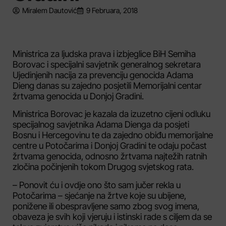
Miralem Dautović
9 Februara, 2018
Ministrica za ljudska prava i izbjeglice BiH Semiha
Borovac i specijalni savjetnik generalnog sekretara
Ujedinjenih nacija za prevenciju genocida Adama
Dieng danas su zajedno posjetili Memorijalni centar
žrtvama genocida u Donjoj Gradini.
Ministrica Borovac je kazala da izuzetno cijeni odluku
specijalnog savjetnika Adama Dienga da posjeti
Bosnu i Hercegovinu te da zajedno obiđu memorijalne
centre u Potočarima i Donjoj Gradini te odaju počast
žrtvama genocida, odnosno žrtvama najtežih ratnih
zločina počinjenih tokom Drugog svjetskog rata.
– Ponovit ću i ovdje ono što sam jučer rekla u
Potočarima – sjećanje na žrtve koje su ubijene,
ponižene ili obespravljene samo zbog svog imena,
obaveza je svih koji vjeruju i istinski rade s ciljem da se