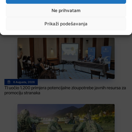
Ne prihvatam
6 Augusta, 2026
U BiH nema slučajeva ciklosporijaze, epidemija i dalje traje u SAD-
Prikaži podešavanja
u
6 Augusta, 2026
TI uočio 1.200 primjera potencijalne zloupotrebe javnih resursa za
promociju stranaka