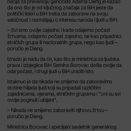
nacija za prevenciju genocida Adama Dieng je kazao
da ono što je od ključnog značaja za BiH jeste da
politički lideri u BiH treba da zaborave na svoju
sebičnost i razmišljaju o interesu naroda i ljudi u BiH.
– Svi smo ovdje zajedno i kada odajemo počast
žrtvama, odajemo počast zajedno, ne kao pripadnici
etničkih grupa ili nacionalnih grupa, nego kao ljudi –
poručio je Dieng.
Izrazio je nadu da će, kao što je ministrica za ljudska
prava i izbjeglice BiH Semiha Borovac došla ovdje da
oda počast, i drugi ljudi u BiH uraditi isto.
Istaknuo je da nikada ne smijemo da zaboravimo
stotine hiljada ljudi koji su pripadali različitim
zajednicama, vjerama, etničkim grupama i “oni su svi
ovdje poginuli i ubijeni“.
– Nikada ne smijemo zaboraviti njihovu žrtvu –
poručio je Dieng.
Ministrica Borovac i specijalni savjetnik generalnog