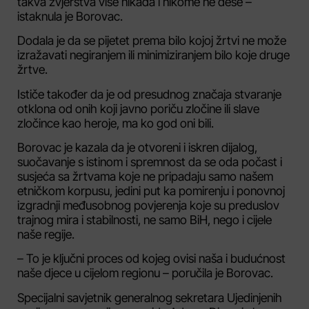
takva zvjerstva više nikada i nikome ne dese –
istaknula je Borovac.
Dodala je da se pijetet prema bilo kojoj žrtvi ne može
izražavati negiranjem ili minimiziranjem bilo koje druge
žrtve.
Ističe također da je od presudnog značaja stvaranje
otklona od onih koji javno poriču zločine ili slave
zločince kao heroje, ma ko god oni bili.
Borovac je kazala da je otvoreni i iskren dijalog,
suočavanje s istinom i spremnost da se oda počast i
susjeća sa žrtvama koje ne pripadaju samo našem
etničkom korpusu, jedini put ka pomirenju i ponovnoj
izgradnji međusobnog povjerenja koje su preduslov
trajnog mira i stabilnosti, ne samo BiH, nego i cijele
naše regije.
– To je ključni proces od kojeg ovisi naša i budućnost
naše djece u cijelom regionu – poručila je Borovac.
Specijalni savjetnik generalnog sekretara Ujedinjenih