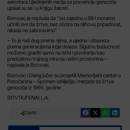
sekretara Ujedinjenih nacija za prevenciju genocida
upisali su se i u Knjigu žalosti.
Borovac je napisala da “svi zajedno u BiH moramo
učiniti sve da žrtve, bez obzira na njihovu pripadnost,
nikada ne zaboravimo“.
– To je naš dug prema njima, a ujedno i obaveza
prema generacijama koje dolaze. Sigurnu budućnost
možemo graditi samo na istini i pomirenju kao
preduslovu trajnog mira na našim prostorima –
napisala je Borovac.
Borovac i Dieng jučer su posjetili Memorijalni centar u
Potočarima – Spomen-obilježje i mezarje za žrtve
genocida iz 1995. godine.
(RTVTK/FENA) L.A.
Dijeliti