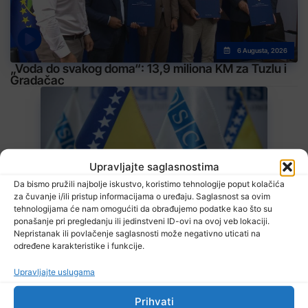
6 Augusta, 2026
„Voda do svakog doma“: 13,9 miliona KM za Tuzlu i
Gradačac
Upravljajte saglasnostima
Da bismo pružili najbolje iskustvo, koristimo tehnologije poput kolačića
6 Augusta, 2026
za čuvanje i/ili pristup informacijama o uređaju. Saglasnost sa ovim
Misija OSCE u BiH: Novinari moraju imati mogućnost da svoj posao
tehnologijama će nam omogućiti da obrađujemo podatke kao što su
obavljaju slobodno i sigurno
ponašanje pri pregledanju ili jedinstveni ID-ovi na ovoj veb lokaciji.
Nepristanak ili povlačenje saglasnosti može negativno uticati na
određene karakteristike i funkcije.
Upravljajte uslugama
Prihvati