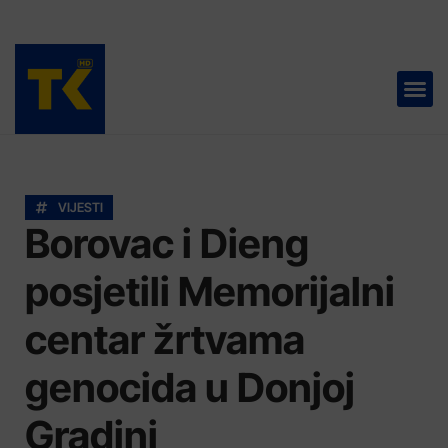
TELEVIZIJA 📺
VIJESTI
Borovac i Dieng
posjetili Memorijalni
centar žrtvama
genocida u Donjoj
Gradini