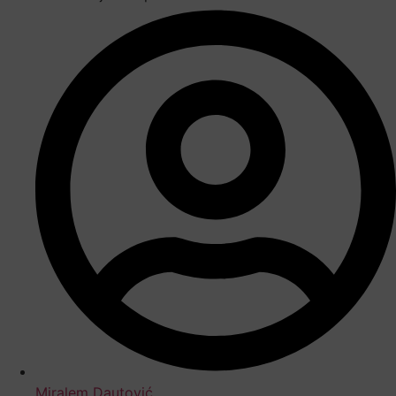
Miralem Dautović