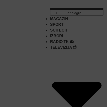
TeKologija
MAGAZIN
SPORT
SCITECH
IZBORI
RADIO TK 📻
TELEVIZIJA 📺