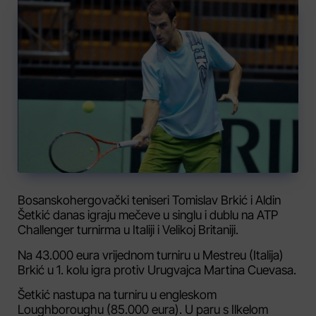
Bosanskohergovački teniseri Tomislav Brkić i Aldin
Šetkić danas igraju mečeve u singlu i dublu na ATP
Challenger turnirma u Italiji i Velikoj Britaniji.
Na 43.000 eura vrijednom turniru u Mestreu (Italija)
Brkić u 1. kolu igra protiv Urugvajca Martina Cuevasa.
Šetkić nastupa na turniru u engleskom
Loughboroughu (85.000 eura). U paru s Ilkelom