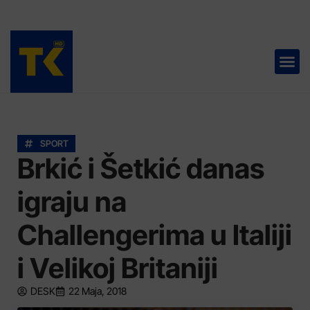
TELEVIZIJA 📺
SPORT
Brkić i Šetkić danas
igraju na
Challengerima u Italiji
i Velikoj Britaniji
DESK
22 Maja, 2018