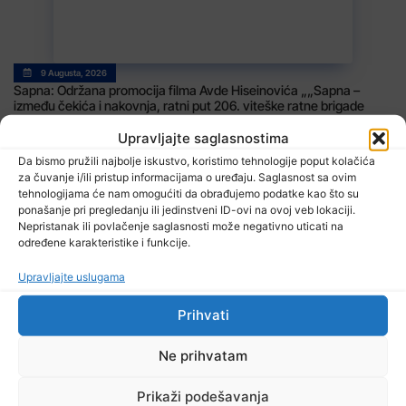
9 Augusta, 2026
Sapna: Održana promocija filma Avde Hiseinovića „„Sapna –
između čekića i nakovnja, ratni put 206. viteške ratne brigade
Zvornik“
Upravljajte saglasnostima
Da bismo pružili najbolje iskustvo, koristimo tehnologije poput kolačića
za čuvanje i/ili pristup informacijama o uređaju. Saglasnost sa ovim
tehnologijama će nam omogućiti da obrađujemo podatke kao što su
ponašanje pri pregledanju ili jedinstveni ID-ovi na ovoj veb lokaciji.
Nepristanak ili povlačenje saglasnosti može negativno uticati na
određene karakteristike i funkcije.
Upravljajte uslugama
9 Augusta, 2026
Brisanje tragova genocida: Šta se krije iza fotografije Cvijanović u
Prihvati
Roćeviću
Ne prihvatam
Prikaži podešavanja