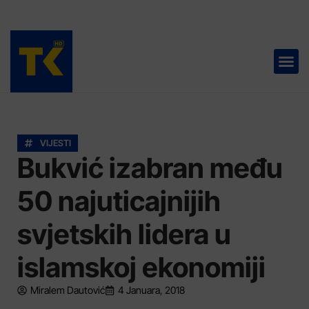
TELEVIZIJA 📺
VIJESTI
Bukvić izabran među
50 najuticajnijih
svjetskih lidera u
islamskoj ekonomiji
Miralem Dautović
4 Januara, 2018