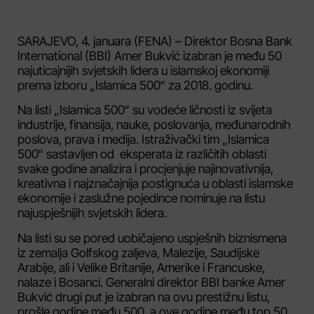
SARAJEVO, 4. januara (FENA) – Direktor Bosna Bank
International (BBI) Amer Bukvić izabran je među 50
najuticajnijih svjetskih lidera u islamskoj ekonomiji
prema izboru „Islamica 500“ za 2018. godinu.
Na listi „Islamica 500“ su vodeće ličnosti iz svijeta
industrije, finansija, nauke, poslovanja, međunarodnih
poslova, prava i medija. Istraživački tim „Islamica
500“ sastavljen od eksperata iz različitih oblasti
svake godine analizira i procjenjuje najinovativnija,
kreativna i najznačajnija postignuća u oblasti islamske
ekonomije i zaslužne pojedince nominuje na listu
najuspješnijih svjetskih lidera.
Na listi su se pored uobičajeno uspješnih biznismena
iz zemalja Golfskog zaljeva, Malezije, Saudijske
Arabije, ali i Velike Britanije, Amerike i Francuske,
nalaze i Bosanci. Generalni direktor BBI banke Amer
Bukvić drugi put je izabran na ovu prestižnu listu,
prošle godine među 500, a ove godine među top 50