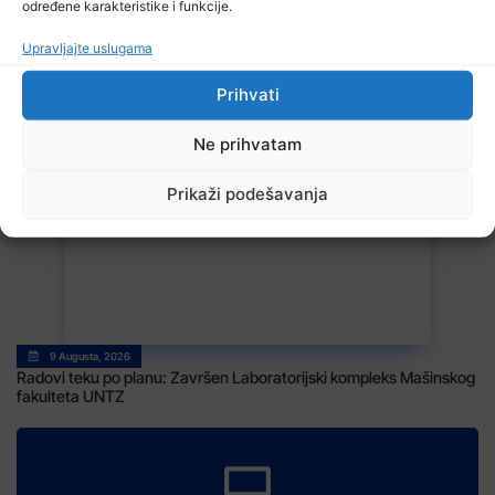
određene karakteristike i funkcije.
Upravljajte uslugama
Prihvati
9 Augusta, 2026
Ne prihvatam
Otvoren 49. OGUS
Prikaži podešavanja
9 Augusta, 2026
Radovi teku po planu: Završen Laboratorijski kompleks Mašinskog
fakulteta UNTZ