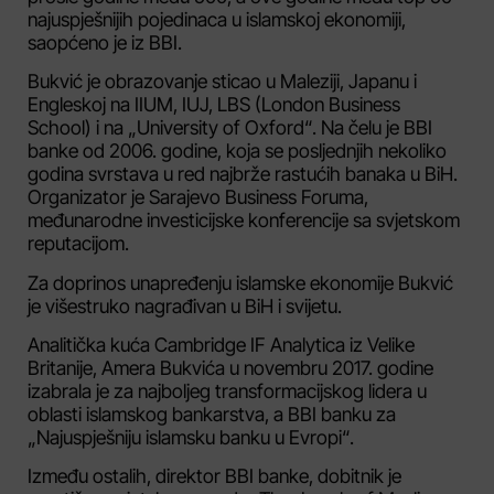
najuspješnijih pojedinaca u islamskoj ekonomiji,
saopćeno je iz BBI.
Bukvić je obrazovanje sticao u Maleziji, Japanu i
Engleskoj na IIUM, IUJ, LBS (London Business
School) i na „University of Oxford“. Na čelu je BBI
banke od 2006. godine, koja se posljednjih nekoliko
godina svrstava u red najbrže rastućih banaka u BiH.
Organizator je Sarajevo Business Foruma,
međunarodne investicijske konferencije sa svjetskom
reputacijom.
Za doprinos unapređenju islamske ekonomije Bukvić
je višestruko nagrađivan u BiH i svijetu.
Analitička kuća Cambridge IF Analytica iz Velike
Britanije, Amera Bukvića u novembru 2017. godine
izabrala je za najboljeg transformacijskog lidera u
oblasti islamskog bankarstva, a BBI banku za
„Najuspješniju islamsku banku u Evropi“.
Između ostalih, direktor BBI banke, dobitnik je