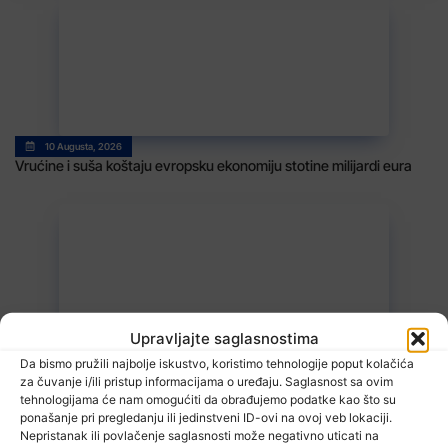
10 Augusta, 2026
Vrućine i suša koštaju evropsku ekonomiju stotine milijardi eura
Upravljajte saglasnostima
10 Augusta, 2026
Da bismo pružili najbolje iskustvo, koristimo tehnologije poput kolačića
Od ranog jutra kilometarske kolone na izlazu iz BiH
za čuvanje i/ili pristup informacijama o uređaju. Saglasnost sa ovim
tehnologijama će nam omogućiti da obrađujemo podatke kao što su
ponašanje pri pregledanju ili jedinstveni ID-ovi na ovoj veb lokaciji.
Nepristanak ili povlačenje saglasnosti može negativno uticati na