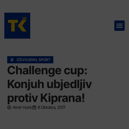
TELEVIZIJA 📺
IZDVOJENO
,
SPORT
Challenge cup:
Konjuh ubjedljiv
protiv Kiprana!
Almir Huric
8 Oktobra, 2017