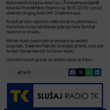
Rukometaši Konjuha sinoć su u Živinicama pobijedili
kiparski Proodeftikos Paphos sa 39:15 (22:6) u prvoj
utakmici drugog kola EHF Challene kupa.
Konjuh je tako napravio veliki korak ka plasmanu u
treće kolo ovog takmičenja gdje ga čeka Ramhat
Hashron iz Izraela.
Mirhet Husić predvodio je domaće sa sedam
pogodak, Sulejman Pejkušić postigao je šest, a po pet
Arnad i Kemal Hamzić te Davor Kadić.
Uzvratni susret igra se za sedam dana na Kipru.
Dijeliti