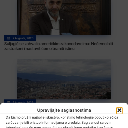
7 Augusta, 2026
Suljagić se zahvalio američkim zakonodavcima: Nećemo biti
zastrašeni i nastavit ćemo braniti istinu
7 Augusta, 2026
Stiže blagi predah od vrelina, ali ne zadugo
Upravljajte saglasnostima
Da bismo pružili najbolje iskustvo, koristimo tehnologije poput kolačića
za čuvanje i/ili pristup informacijama o uređaju. Saglasnost sa ovim
tehnologijama će nam omogućiti da obrađujemo podatke kao što su