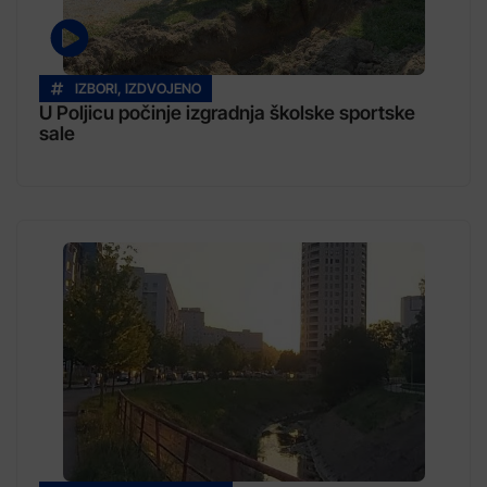
IZBORI
,
IZDVOJENO
U Poljicu počinje izgradnja školske sportske
sale