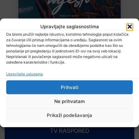
7 Augusta, 2026
Upravljajte saglasnostima
Sarajevo Film Festival
Da bismo pružili najbolje iskustvo, koristimo tehnologije poput kolačića
za čuvanje i/ili pristup informacijama o uređaju. Saglasnost sa ovim
tehnologijama će nam omogućiti da obrađujemo podatke kao što su
ponašanje pri pregledanju ili jedinstveni ID-ovi na ovoj veb lokaciji.
Nepristanak ili povlačenje saglasnosti može negativno uticati na
određene karakteristike i funkcije.
Upravljajte uslugama
Prihvati
7 Augusta, 2026
Danas nova saslušanja saradnika Memorijalnog centra Srebrenica
Ne prihvatam
Prikaži podešavanja
TV RASPORED