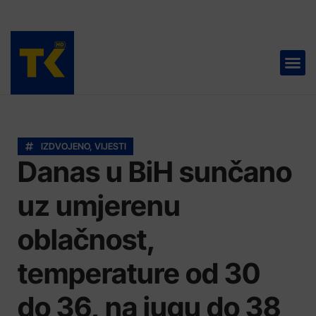
TELEVIZIJA 📺
IZDVOJENO
,
VIJESTI
Danas u BiH sunčano
uz umjerenu
oblačnost,
temperature od 30
do 36, na jugu do 38