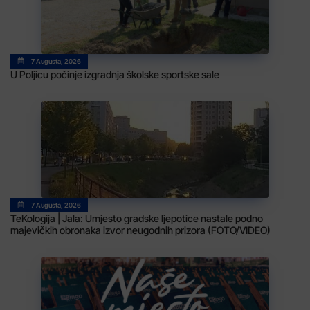
7 Augusta, 2026
U Poljicu počinje izgradnja školske sportske sale
7 Augusta, 2026
TeKologija | Jala: Umjesto gradske ljepotice nastale podno
majevičkih obronaka izvor neugodnih prizora (FOTO/VIDEO)