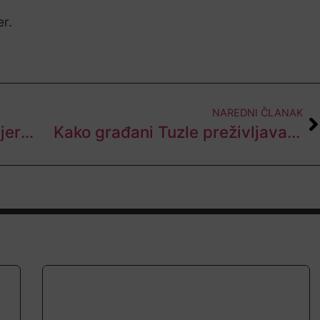
er.
NAREDNI ČLANAK
Danas u BiH sunčano uz umjerenu oblačnost, temperature od 30 do 36, na jugu do 38 stepeni
Kako građani Tuzle preživljavaju vrućine? “Ja radim ujutro i naveče”