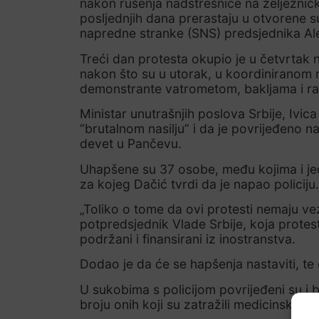
nakon rušenja nadstrešnice na željeznič
posljednjih dana prerastaju u otvorene 
napredne stranke (SNS) predsjednika Al
Treći dan protesta okupio je u četvrtak n
nakon što su u utorak, u koordiniranom 
demonstrante vatrometom, bakljama i r
Ministar unutrašnjih poslova Srbije, Ivica
“brutalnom nasilju” i da je povrijeđeno 
devet u Pančevu.
Uhapšene su 37 osobe, među kojima i jeda
za kojeg Dačić tvrdi da je napao policiju.
„Toliko o tome da ovi protesti nemaju vez
potpredsjednik Vlade Srbije, koja protes
podržani i finansirani iz inostranstva.
Dodao je da će se hapšenja nastaviti, te 
U sukobima s policijom povrijeđeni su i 
broju onih koji su zatražili medicinsku 