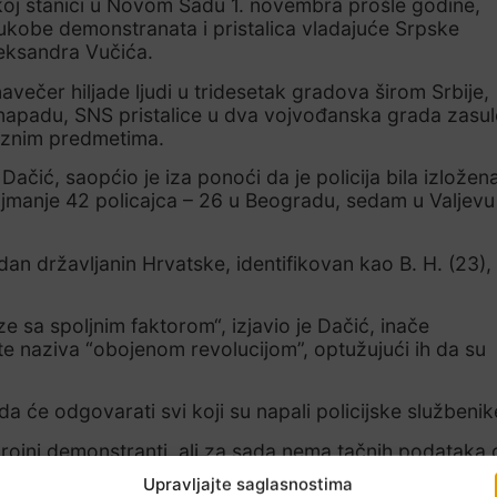
koj stanici u Novom Sadu 1. novembra prošle godine,
sukobe demonstranata i pristalica vladajuće Srpske
eksandra Vučića.
avečer hiljade ljudi u tridesetak gradova širom Srbije,
napadu, SNS pristalice u dva vojvođanska grada zasul
aznim predmetima.
 Dačić, saopćio je iza ponoći da je policija bila izložen
najmanje 42 policajca – 26 u Beogradu, sedam u Valjevu 
n državljanin Hrvatske, identifikovan kao B. H. (23),
e sa spoljnim faktorom“, izjavio je Dačić, inače
te naziva “obojenom revolucijom”, optužujući ih da su
da će odgovarati svi koji su napali policijske službenik
brojni demonstranti, ali za sada nema tačnih podataka 
pomoć.
Upravljajte saglasnostima