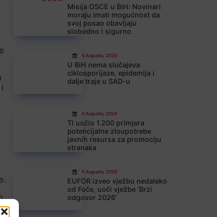
Misija OSCE u BiH: Novinari
moraju imati mogućnost da
svoj posao obavljaju
slobodno i sigurno
e
6 Augusta, 2026
U BiH nema slučajeva
ciklosporijaze, epidemija i
a
dalje traje u SAD-u
i
6 Augusta, 2026
TI uočio 1.200 primjera
potencijalne zloupotrebe
javnih resursa za promociju
stranaka
6 Augusta, 2026
e.
EUFOR izveo vježbu nedaleko
od Foče, uoči vježbe ‘Brzi
o
odgovor 2026’