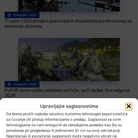
6 Augusta, 2026
TI uočio 1.200 primjera potencijalne zloupotrebe javnih resursa za
promociju stranaka
6 Augusta, 2026
EUFOR izveo vježbu nedaleko od Foče, uoči vježbe ‘Brzi odgovor
2026’
Upravljajte saglasnostima
Da bismo pružili najbolje iskustvo, koristimo tehnologije poput kolačića
za čuvanje i/ili pristup informacijama o uređaju. Saglasnost sa ovim
tehnologijama će nam omogućiti da obrađujemo podatke kao što su
ponašanje pri pregledanju ili jedinstveni ID-ovi na ovoj veb lokaciji.
Nepristanak ili povlačenje saglasnosti može negativno uticati na