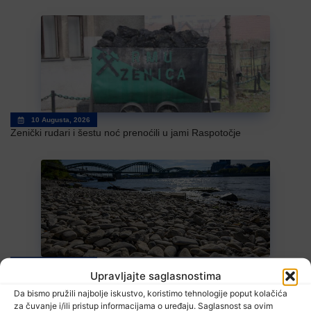
10 Augusta, 2026
Zenički rudari i šestu noć prenoćili u jami Raspotočje
10 Augusta, 2026
Upravljajte saglasnostima
Vrućine i suša koštaju evropsku ekonomiju stotine milijardi eura
Da bismo pružili najbolje iskustvo, koristimo tehnologije poput kolačića
za čuvanje i/ili pristup informacijama o uređaju. Saglasnost sa ovim