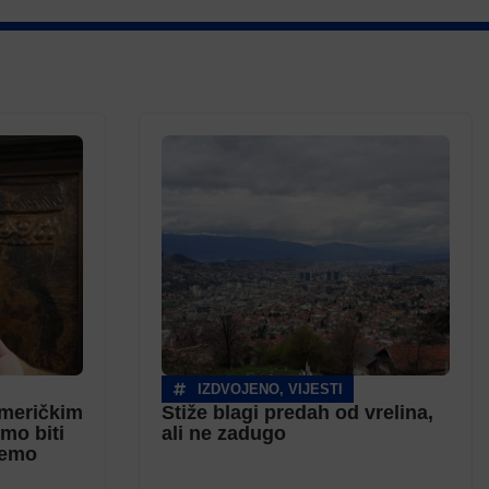
IZDVOJENO
,
VIJESTI
američkim
Stiže blagi predah od vrelina,
mo biti
ali ne zadugo
ćemo