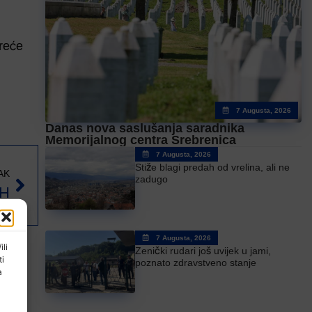
treće
7 Augusta, 2026
Danas nova saslušanja saradnika
Memorijalnog centra Srebrenica
7 Augusta, 2026
Stiže blagi predah od vrelina, ali ne
AK
zadugo
iH
7 Augusta, 2026
ili
Zenički rudari još uvijek u jami,
ti
poznato zdravstveno stanje
a