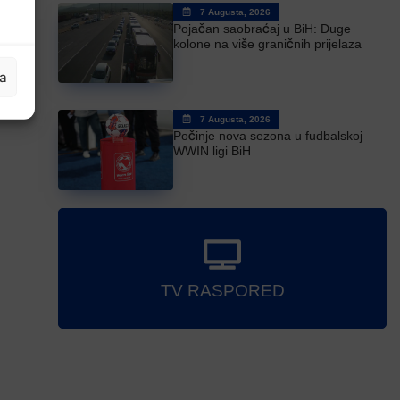
7 Augusta, 2026
Pojačan saobraćaj u BiH: Duge
kolone na više graničnih prijelaza
ja
7 Augusta, 2026
Počinje nova sezona u fudbalskoj
WWIN ligi BiH
TV RASPORED