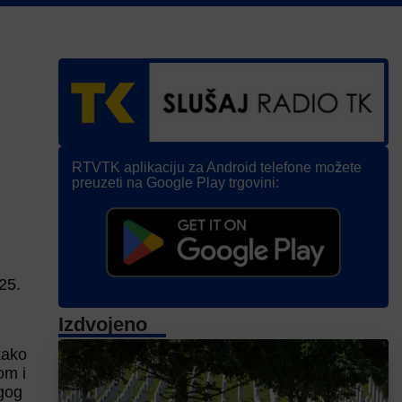
RTVTK aplikaciju za Android telefone možete
preuzeti na Google Play trgovini:
25.
Izdvojeno
kako
om i
ugog