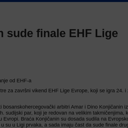
n sude finale EHF Lige
nanje od EHF-a
re za završni vikend EHF Lige Evrope, koji se igra 24. i 
iti bosanskohercegovački arbitri Amar i Dino Konjičanin iz
h. sudijski par, koji je redovan na velikim takmičenjima, 
a u Evropi. Braća Konjičanin su dosada sudila na Evropsk
u su u Ligi prvaka, a sada imaju čast da sude finale dr