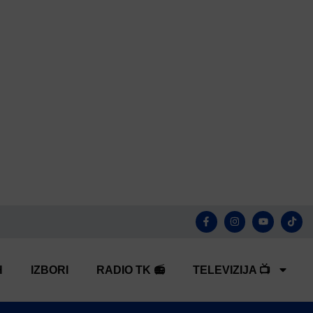
H
IZBORI
RADIO TK 📻
TELEVIZIJA 📺