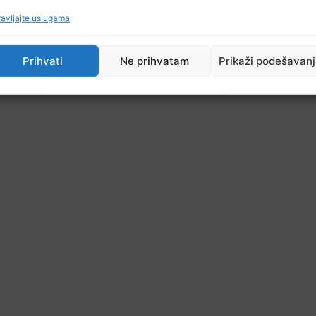
avljajte uslugama
Prihvati
Ne prihvatam
Prikaži podešavan