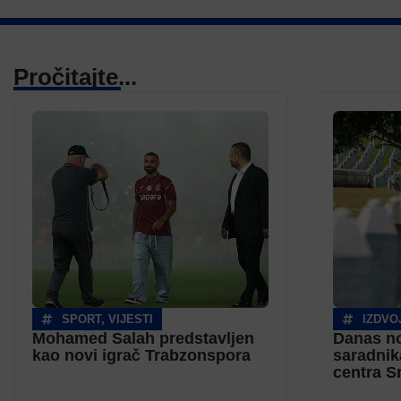
Pročitajte...
SPORT
,
VIJESTI
IZDVO
Mohamed Salah predstavljen
Danas no
kao novi igrač Trabzonspora
saradnik
centra S