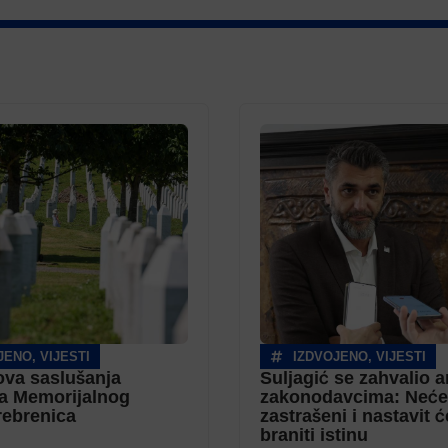
JENO
,
VIJESTI
IZDVOJENO
,
VIJESTI
va saslušanja
Suljagić se zahvalio 
a Memorijalnog
zakonodavcima: Neće
rebrenica
zastrašeni i nastavit 
braniti istinu