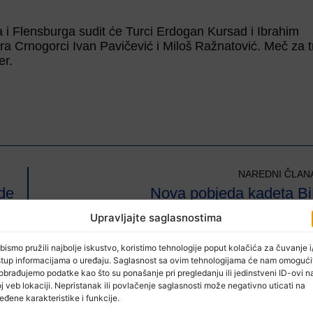
i Flensburga sudit će Turci Erdogan Kursad i Ibrahim
era Crnogorci Ivan Pavičević i Miloš Ražnatović. Meč za 
er.
NAREDNI ČLAN
de
Nova pobjeda kadeta B
Upravljajte saglasnostima
bismo pružili najbolje iskustvo, koristimo tehnologije poput kolačića za čuvanje i/
stup informacijama o uređaju. Saglasnost sa ovim tehnologijama će nam omogući
obrađujemo podatke kao što su ponašanje pri pregledanju ili jedinstveni ID-ovi n
j veb lokaciji. Nepristanak ili povlačenje saglasnosti može negativno uticati na
eđene karakteristike i funkcije.