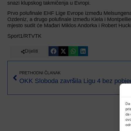
snazi klupskog takmičenja u Evropi.
Prvo polufinale EHF Lige Evrope između Melsungena 
Ozdeniz, a drugo polufinale između Kiela i Montpelli
mjesto sudit će Mađari Miklos Andorka i Robert Huck
Sport1/RTVTK
Dijeliti
PRETHODNI ČLANAK
OKK Sloboda završila Ligu 4 bez pobje
Da 
pri
da 
ovo
odr