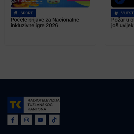
SPORT
VIJEST
Počele prijave za Nacionalne
Požar u o
inkluzivne igre 2026
još uvijek