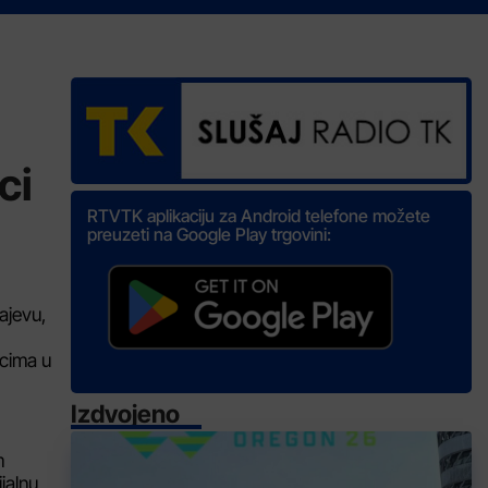
ci
RTVTK aplikaciju za Android telefone možete
preuzeti na Google Play trgovini:
ajevu,
acima u
Izdvojeno
m
jalnu