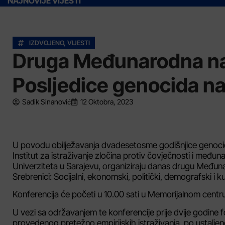
NAJNOVIJE VIJESTI
IZDVOJENO
,
VIJESTI
Druga Međunarodna na
Posljedice genocida na
Sadik Sinanović
12 Oktobra, 2023
U povodu obilježavanja dvadesetosme godišnjice genocida
Institut za istraživanje zločina protiv čovječnosti i međun
Univerziteta u Sarajevu, organiziraju danas drugu Među
Srebrenici: Socijalni, ekonomski, politički, demografski i 
Konferencija će početi u 10.00 sati u Memorijalnom centru 
U vezi sa održavanjem te konferencije prije dvije godine fo
provedenog pretežno empirijskih istraživanja, po ustaljenoj