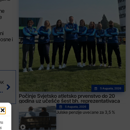
ne
e
ni
osne i
AK
irati uspješan webshop u Bosni i Hercegovini (FOTO)
5 Augusta, 2026
Počinje Svjetsko atletsko prvenstvo do 20
godina uz učešće šest bh. reprezentativaca
5 Augusta, 2026
Julske penzije uvećane za 3,5 %
ili
ti