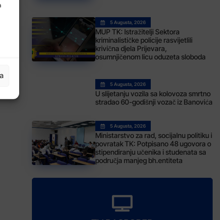
a
5 Augusta, 2026
MUP TK: Istražitelji Sektora
kriminalističke policije rasvijetlili
krivična djela Prijevara,
osumnjičenom licu oduzeta sloboda
ja
5 Augusta, 2026
U slijetanju vozila sa kolovoza smrtno
stradao 60-godišnji vozač iz Banovića
5 Augusta, 2026
Ministarstvo za rad, socijalnu politiku i
povratak TK: Potpisano 48 ugovora o
stipendiranju učenika i studenata sa
područja manjeg bh.entiteta