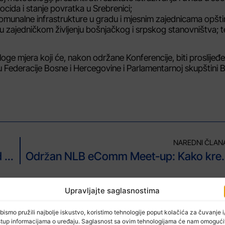
ocida i stanje povratka u Srebrenici;
komunalne infrastrukture u gradu i mjesnim zajednicama opšti
 u zajedničkom življenju bošnjačkog i srpskog stanovništva; t
dloge mjera koji će, nakon održane Konferencije, biti proslijeđe
 Federacije Bosne i Hercegovine i Parlamentarnoj skupštini B
NAREDNI ČLAN
U BiH sunčano, dnevna temperatura od 23 do 29 stepeni
Održan NLB eComm Meet-up: Kako kre
Upravljajte saglasnostima
bismo pružili najbolje iskustvo, koristimo tehnologije poput kolačića za čuvanje i/
stup informacijama o uređaju. Saglasnost sa ovim tehnologijama će nam omogući