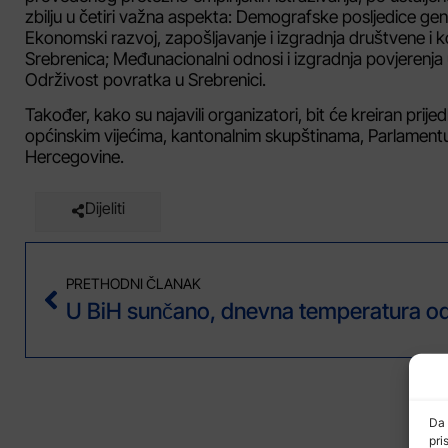
zbilju u četiri važna aspekta: Demografske posljedice gen
Ekonomski razvoj, zapošljavanje i izgradnja društvene i 
Srebrenica; Međunacionalni odnosi i izgradnja povjerenja
Održivost povratka u Srebrenici.
Također, kako su najavili organizatori, bit će kreiran prije
općinskim vijećima, kantonalnim skupštinama, Parlamentu
Hercegovine.
Dijeliti
PRETHODNI ČLANAK
Da 
pri