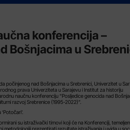
učna konferencija –
d Bošnjacima u Srebreni
 počinjenog nad Bošnjacima u Srebrenici, Univerzitet u Sar
arodnog prava Univerziteta u Sarajevu i Institut za historiju
narodnu naučnu konferenciju “Posljedice genocida nad Bošnj
kulturni razvoj Srebrenice (1995-2022)”.
‘Potočari’.
rmirani su istraživački timovi koji će na Konferenciji, temelje
 metodologiji prezentirati rezultate istraživanja i uvida u soci