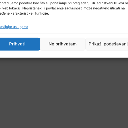
obrađujemo podatke kao što su ponašanje pri pregledanju ili jedinstveni ID-ovi n
j veb lokaciji. Nepristanak ili povlačenje saglasnosti može negativno uticati na
eđene karakteristike i funkcije.
avljajte uslugama
Prihvati
Ne prihvatam
Prikaži podešavan