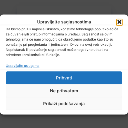
Upravljajte saglasnostima
Da bismo pružili najbolje iskustvo, koristimo tehnologije poput kolačića
za čuvanje i/ili pristup informacijama o uređaju. Saglasnost sa ovim
tehnologijama će nam omogućiti da obrađujemo podatke kao što su
ponašanje pri pregledanju ili jedinstveni ID-ovi na ovoj veb lokaciji.
6 Augusta, 2026
Nepristanak ili povlačenje saglasnosti može negativno uticati na
EUFOR izveo vježbu nedaleko od Foče, uoči vježbe ‘Brzi odgovor
određene karakteristike i funkcije.
2026’
Upravljajte uslugama
Prihvati
Ne prihvatam
TV RASPORED
Prikaži podešavanja