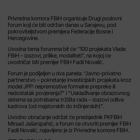
Privredna komora FBiH organizuje Drugi poslovni
forum koji će biti održan danas u Sarajevu, pod
pokroviteljstvom premijera Federacije Bosne i
Hercegovine.
Uvodna tema forumma bit će “100 projekata Vlade
FBiH – izazovi, prilike, modaliteti”, na kojoj će
uvodničar biti premijer FBiH Fadil Novalić.
Forum je podijeljen u dva panela: “Javno-privatno
partnerstvo – pokretanje investicijskih projekata kroz
model JPP: nepremostive formalne prepreke ili
nedostatak povjerenja?” i “Usklađivanje obrazovnog
sistema sa potrebama tržišta rada – izazovi odliva
kadrova (od majstorskih do inžinjerskih)”.
Uvodno obraćanje održat će predsjednik PKFBiH
Mirsad Jašarspahić, a forum će otvoriti premijer FBiH
Fadil Novalić, najavljeno je iz Privredne komore FBiH.