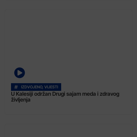
IZDVOJENO
,
VIJESTI
U Kalesiji održan Drugi sajam meda i zdravog
življenja