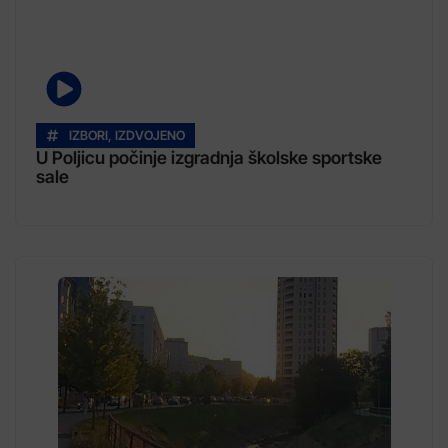
IZBORI
,
IZDVOJENO
U Poljicu počinje izgradnja školske sportske
sale