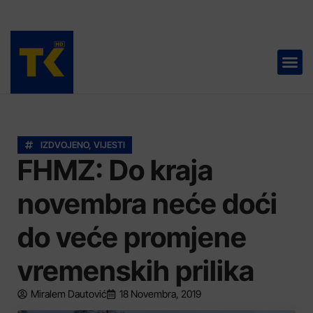
TELEVIZIJA 📺
IZDVOJENO
,
VIJESTI
FHMZ: Do kraja
novembra neće doći
do veće promjene
vremenskih prilika
Miralem Dautović
18 Novembra, 2019