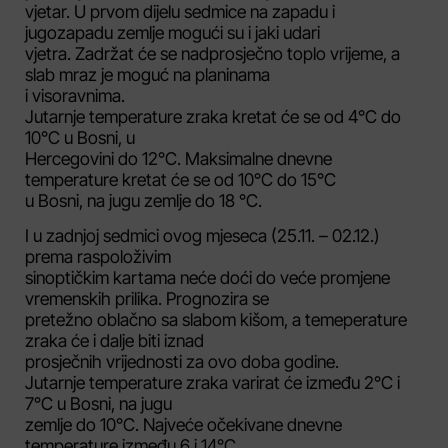
vjetar. U prvom dijelu sedmice na zapadu i
jugozapadu zemlje mogući su i jaki udari
vjetra. Zadržat će se nadprosječno toplo vrijeme, a
slab mraz je moguć na planinama
i visoravnima.
Jutarnje temperature zraka kretat će se od 4°C do
10°C u Bosni, u
Hercegovini do 12°C. Maksimalne dnevne
temperature kretat će se od 10°C do 15°C
u Bosni, na jugu zemlje do 18 °C.
I u zadnjoj sedmici ovog mjeseca (25.11. – 02.12.)
prema raspoloživim
sinoptičkim kartama neće doći do veće promjene
vremenskih prilika. Prognozira se
pretežno oblačno sa slabom kišom, a temeperature
zraka će i dalje biti iznad
prosječnih vrijednosti za ovo doba godine.
Jutarnje temperature zraka varirat će između 2°C i
7°C u Bosni, na jugu
zemlje do 10°C. Najveće očekivane dnevne
temperature između 6 i 14°C.