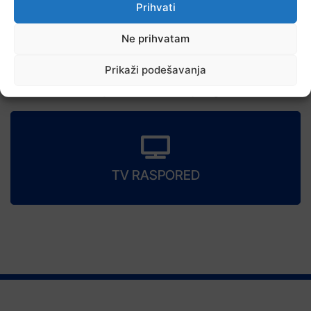
Prihvati
Ne prihvatam
Prikaži podešavanja
7 Augusta, 2026
Danas nova saslušanja saradnika Memorijalnog centra Srebrenica
TV RASPORED