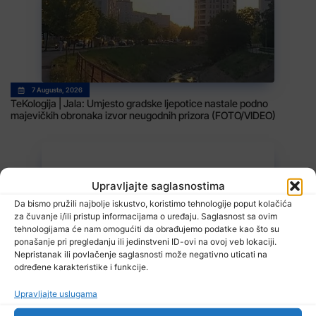
7 Augusta, 2026
TeKologija | Jala: Umjesto gradske ljepotice nastale podno
majevičkih obronaka izvor neugodnih prizora (FOTO/VIDEO)
Upravljajte saglasnostima
Da bismo pružili najbolje iskustvo, koristimo tehnologije poput kolačića
za čuvanje i/ili pristup informacijama o uređaju. Saglasnost sa ovim
tehnologijama će nam omogućiti da obrađujemo podatke kao što su
ponašanje pri pregledanju ili jedinstveni ID-ovi na ovoj veb lokaciji.
7 Augusta, 2026
Nepristanak ili povlačenje saglasnosti može negativno uticati na
Sarajevo Film Festival
određene karakteristike i funkcije.
Upravljajte uslugama