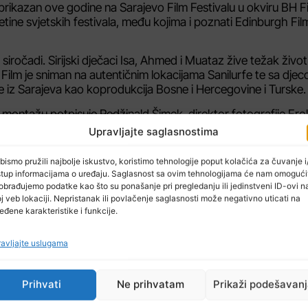
, prikazan ove godine na Sarajevo Film Festivalu u okviru BH F
ine svjetskih festivala, među kojima i poznati Edinburgh Fil
vu siročadi. Sirijski dječaci Isa, Ahmed i Muataz žive težak živo
Film je sniman na autentičnim lokacijama Sanilurfe te sa dje
se iz Sarajeva kao koprodukcija Bosne i Hercegovine i Turske.
ć, montažu potpisuje Redžinald Šimek, direktor fotografije Erol
 Igor Čamo, a producent Adis Đapo.
Upravljajte saglasnostima
 Američkoj akademiji u kategoriji za Najbolji strani igrani film
bismo pružili najbolje iskustvo, koristimo tehnologije poput kolačića za čuvanje i/
e je nominiran film “Ničija zemlja” Danisa Tanovića, koji je 
stup informacijama o uređaju. Saglasnost sa ovim tehnologijama će nam omogući
je iz Udruženja filmskih radnika BiH.
obrađujemo podatke kao što su ponašanje pri pregledanju ili jedinstveni ID-ovi n
j veb lokaciji. Nepristanak ili povlačenje saglasnosti može negativno uticati na
eđene karakteristike i funkcije.
avljajte uslugama
Prihvati
Ne prihvatam
Prikaži podešavan
NAREDNI ČLAN