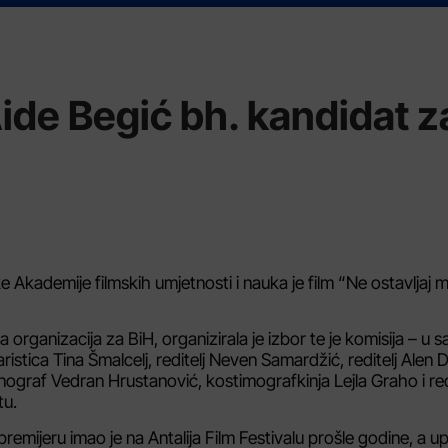
Aide Begić bh. kandidat z
kademije filmskih umjetnosti i nauka je film “Ne ostavljaj 
 organizacija za BiH, organizirala je izbor te je komisija – u 
ristica Tina Šmalcelj, reditelj Neven Samardžić, reditelj Alen Dr
ograf Vedran Hrustanović, kostimografkinja Lejla Graho i redi
tu.
premijeru imao je na Antalija Film Festivalu prošle godine, a u