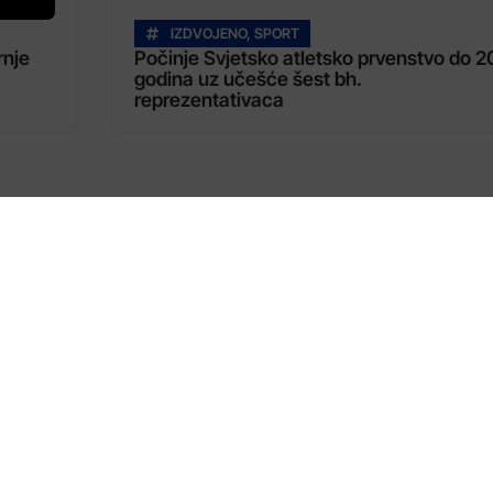
IZDVOJENO
,
SPORT
rnje
Počinje Svjetsko atletsko prvenstvo do 2
godina uz učešće šest bh.
reprezentativaca
Korisni linkovi
O NAMA
MARKETING
JAVNI POZIVI
KONTAKTI