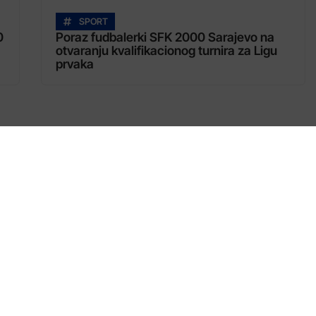
SPORT
0
Poraz fudbalerki SFK 2000 Sarajevo na
otvaranju kvalifikacionog turnira za Ligu
prvaka
Kategorije
VIJESTI
MAGAZIN
SCITECH
SPORT
IZDVOJENO