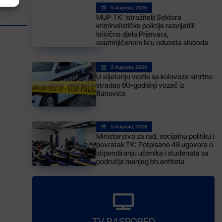
e”
5 Augusta, 2026
MUP TK: Istražitelji Sektora
kriminalističke policije rasvijetlili
krivična djela Prijevara,
osumnjičenom licu oduzeta sloboda
5 Augusta, 2026
U slijetanju vozila sa kolovoza smrtno
stradao 60-godišnji vozač iz
Banovića
5 Augusta, 2026
Ministarstvo za rad, socijalnu politiku i
povratak TK: Potpisano 48 ugovora o
stipendiranju učenika i studenata sa
područja manjeg bh.entiteta
TV RASPORED