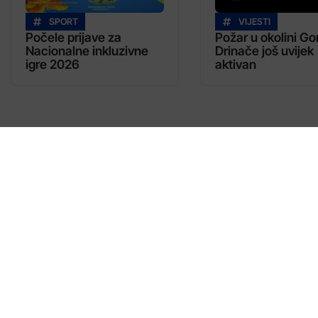
SPORT
VIJESTI
Počele prijave za
Požar u okolini Go
Nacionalne inkluzivne
Drinače još uvijek
igre 2026
aktivan