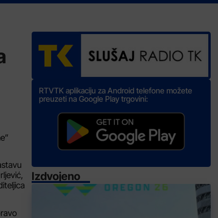
a
RTVTK aplikaciju za Android telefone možete
preuzeti na Google Play trgovini:
me”
sastavu
Izdvojeno
ljević,
teljica
pravo