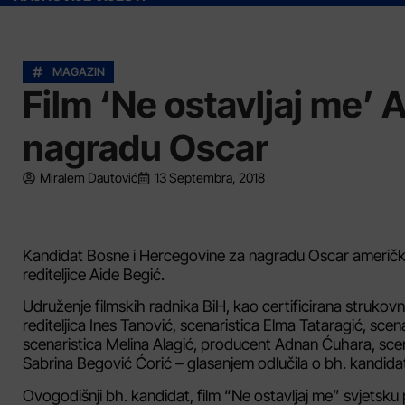
MAGAZIN
Film ‘Ne ostavljaj me’ 
nagradu Oscar
Miralem Dautović
13 Septembra, 2018
Kandidat Bosne i Hercegovine za nagradu Oscar američke A
rediteljice Aide Begić.
Udruženje filmskih radnika BiH, kao certificirana strukovna
rediteljica Ines Tanović, scenaristica Elma Tataragić, scena
scenaristica Melina Alagić, producent Adnan Ćuhara, scen
Sabrina Begović Ćorić – glasanjem odlučila o bh. kandida
Ovogodišnji bh. kandidat, film “Ne ostavljaj me” svjetsku 