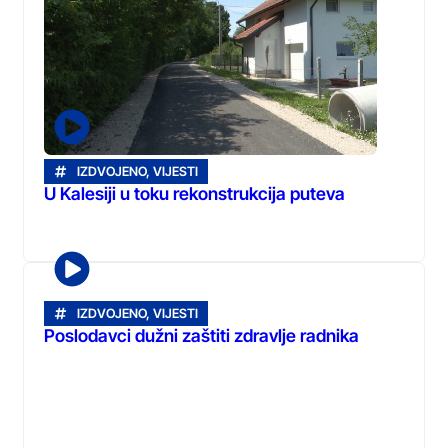
IZDVOJENO
,
VIJESTI
U Kalesiji u toku rekonstrukcija puteva
IZDVOJENO
,
VIJESTI
Poslodavci dužni zaštiti zdravlje radnika