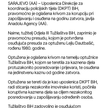
SARAJEVO (AA) – Uposlenica Direkcije za
koordinaciju policijskih tijela (DKPT) BiH,
pravomoćno je oglašena krivom za korupciju pri
zapošljavanju i osuđena na godinu zatvora, javlja
Anadolu Agency (AA).
Naime, tužitelj Odjela III Tužilaštva BiH, zaprimio je
pravomoćnu presudu, kojom je potvrđena
osuđujuća presuda za optuženu Lejlu Dautbašić,
rođenu 1980. godine.
Optužena je oglašena krivom na temelju optužnice
Tužilaštva BiH, kojom se teretila za kaznena djela
protuzakonito posredovanje i prijevara, te osuđena
na jedinstvenu kaznu od godine zatvora.
Optužena se tereti da je kao uposlenica DKPT BiH,
radi sticanja nezakonite imovinske koristi, počinila
koruptivna kaznena djela sa ciljem nezakonitog
posredovanja u zapošljavanju određenih osoba.
Tužilaštvo BiH zadovoljno je osuđujućom