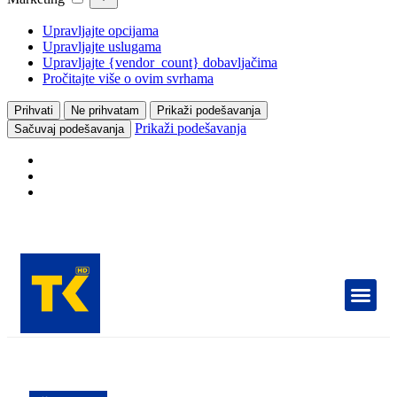
Upravljajte opcijama
Upravljajte uslugama
Upravljajte {vendor_count} dobavljačima
Pročitajte više o ovim svrhama
Prihvati
Ne prihvatam
Prikaži podešavanja
Prikaži podešavanja
Sačuvaj podešavanja
TELEVIZIJA 📺