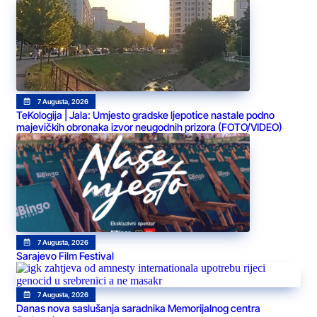
7 Augusta, 2026
TeKologija | Jala: Umjesto gradske ljepotice nastale podno
majevičkih obronaka izvor neugodnih prizora (FOTO/VIDEO)
7 Augusta, 2026
Sarajevo Film Festival
7 Augusta, 2026
Danas nova saslušanja saradnika Memorijalnog centra