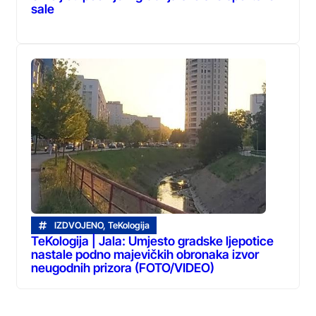
sale
IZDVOJENO
,
TeKologija
TeKologija | Jala: Umjesto gradske ljepotice
nastale podno majevičkih obronaka izvor
neugodnih prizora (FOTO/VIDEO)