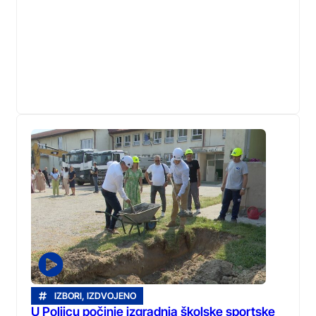
IZBORI
,
IZDVOJENO
U Poljicu počinje izgradnja školske sportske