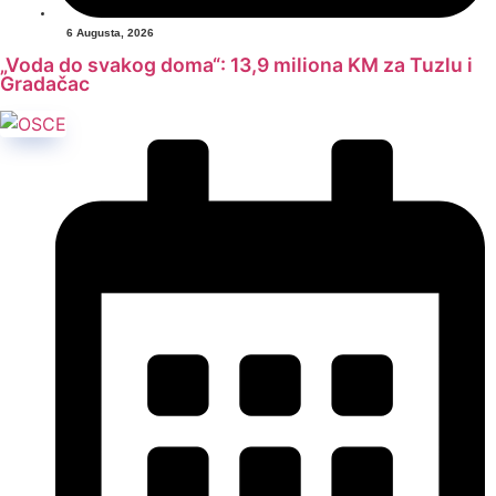
6 Augusta, 2026
„Voda do svakog doma“: 13,9 miliona KM za Tuzlu i
Gradačac