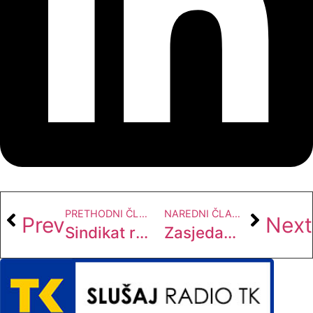
PRETHODNI ČLANAK
NAREDNI ČLANAK
Prev
Next
Sindikat rudara F BiH najavljuje proteste pred zgradom Vlade F BiH
Zasjedanje Predstavničkog doma Federalnog parlamenta danas i sutra