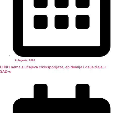
6 Augusta, 2026
U BiH nema slučajeva ciklosporijaze, epidemija i dalje traje u
SAD-u