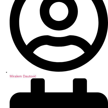
Miralem Dautović