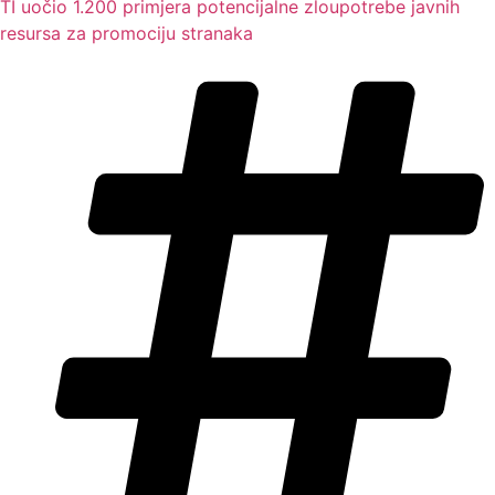
TI uočio 1.200 primjera potencijalne zloupotrebe javnih
resursa za promociju stranaka