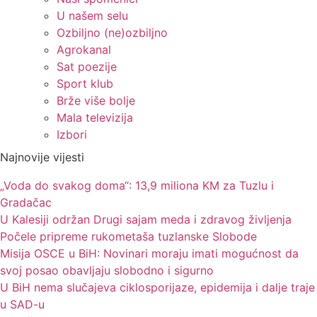
U našem selu
Ozbiljno (ne)ozbiljno
Agrokanal
Sat poezije
Sport klub
Brže više bolje
Mala televizija
Izbori
Najnovije vijesti
„Voda do svakog doma“: 13,9 miliona KM za Tuzlu i
Gradačac
U Kalesiji održan Drugi sajam meda i zdravog življenja
Počele pripreme rukometaša tuzlanske Slobode
Misija OSCE u BiH: Novinari moraju imati mogućnost da
svoj posao obavljaju slobodno i sigurno
U BiH nema slučajeva ciklosporijaze, epidemija i dalje traje
u SAD-u