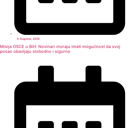
6 Augusta, 2026
Misija OSCE u BiH: Novinari moraju imati mogućnost da svoj
posao obavljaju slobodno i sigurno