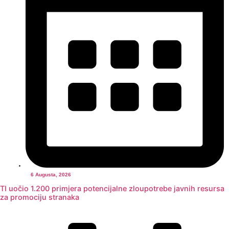
6 Augusta, 2026
TI uočio 1.200 primjera potencijalne zloupotrebe javnih resursa
za promociju stranaka