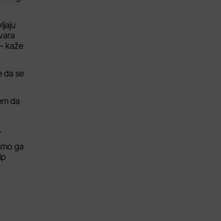
jaju
vara
 – kaže
e da se
jem da
.
 smo ga
ip