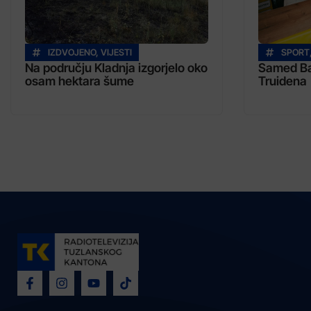
IZDVOJENO
,
VIJESTI
SPORT
Na području Kladnja izgorjelo oko
Samed Baž
osam hektara šume
Truidena