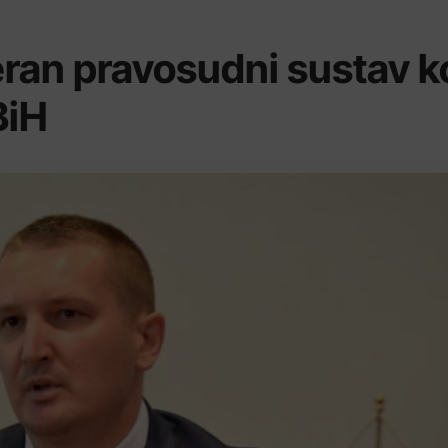
ran pravosudni sustav ko
BiH