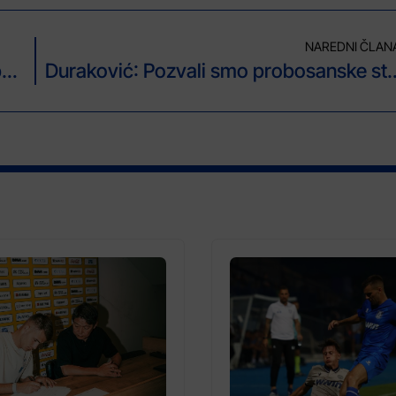
NAREDNI ČLAN
Bukvarević: Sporazum sa borcima se poštuje
Duraković: Pozvali smo probosanske stranke da