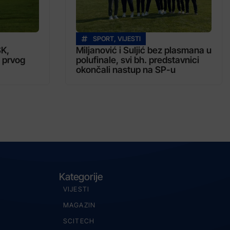
SPORT
,
VIJESTI
SK,
Miljanović i Suljić bez plasmana u
 prvog
polufinale, svi bh. predstavnici
okončali nastup na SP-u
Kategorije
VIJESTI
MAGAZIN
SCITECH