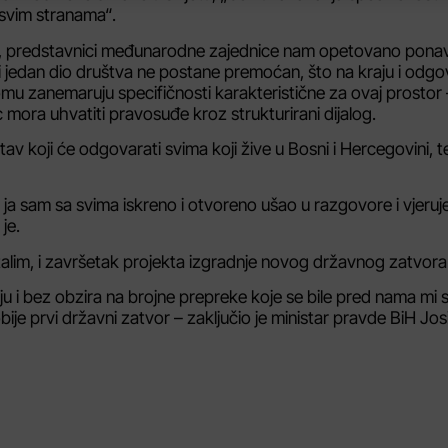
 svim stranama“.
, predstavnici međunarodne zajednice nam opetovano ponavl
i jedan dio društva ne postane premoćan, što na kraju i odgo
mu zanemaruju specifičnosti karakteristične za ovaj prostor
 mora uhvatiti pravosuđe kroz strukturirani dijalog.
v koji će odgovarati svima koji žive u Bosni i Hercegovini, t
ali ja sam sa svima iskreno i otvoreno ušao u razgovore i vjeru
je.
alim, i završetak projekta izgradnje novog državnog zatvora
aju i bez obzira na brojne prepreke koje se bile pred nama mi
bije prvi državni zatvor – zaključio je ministar pravde BiH Jos