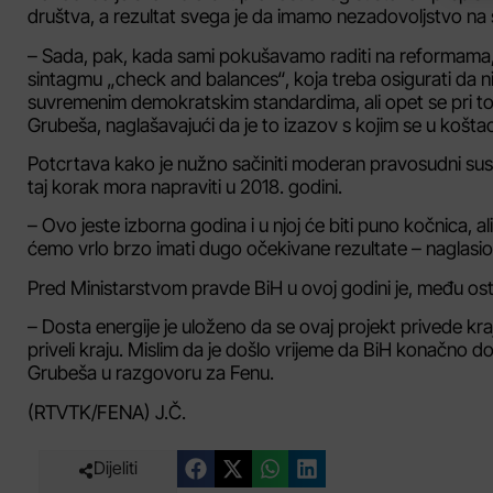
društva, a rezultat svega je da imamo nezadovoljstvo na
– Sada, pak, kada sami pokušavamo raditi na reformama
sintagmu „check and balances“, koja treba osigurati da n
suvremenim demokratskim standardima, ali opet se pri to
Grubeša, naglašavajući da je to izazov s kojim se u koštac
Potcrtava kako je nužno sačiniti moderan pravosudni susta
taj korak mora napraviti u 2018. godini.
– Ovo jeste izborna godina i u njoj će biti puno kočnica, 
ćemo vrlo brzo imati dugo očekivane rezultate – naglasio 
Pred Ministarstvom pravde BiH u ovoj godini je, među ost
– Dosta energije je uloženo da se ovaj projekt privede kr
priveli kraju. Mislim da je došlo vrijeme da BiH konačno do
Grubeša u razgovoru za Fenu.
(RTVTK/FENA) J.Č.
Dijeliti