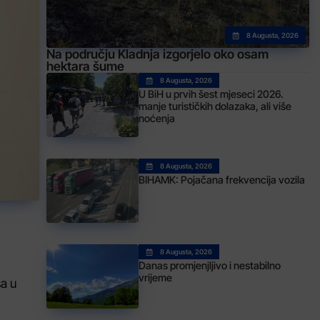
8 Augusta, 2026
Na području Kladnja izgorjelo oko osam
hektara šume
8 Augusta, 2026
U BiH u prvih šest mjeseci 2026.
manje turističkih dolazaka, ali više
noćenja
8 Augusta, 2026
BIHAMK: Pojačana frekvencija vozila
8 Augusta, 2026
Danas promjenjljivo i nestabilno
vrijeme
ša u