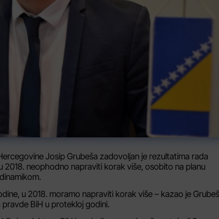
Hercegovine Josip Grubeša zadovoljan je rezultatima rada
e u 2018. neophodno napraviti korak više, osobito na planu
 dinamikom.
odine, u 2018. moramo napraviti korak više – kazao je Grube
 pravde BiH u protekloj godini.