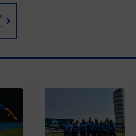
AK
 razgovaramo o pravima povratnika