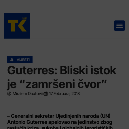
TELEVIZIJA 📺
VIJESTI
Guterres: Bliski istok
je “zamršeni čvor”
Miralem Dautović
17 Februara, 2018
– Generalni sekretar Ujedinjenih naroda (UN)
Antonio Guterres apelovao na jedinstvo zbog
rastućih kriza, sukoba i globalnih terorističkih