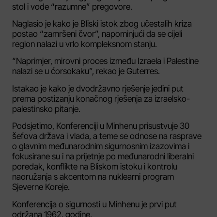
stol i vode “razumne” pregovore.
Naglasio je kako je Bliski istok zbog učestalih kriza
postao “zamršeni čvor”, napominjući da se cijeli
region nalazi u vrlo kompleksnom stanju.
“Naprimjer, mirovni proces između Izraela i Palestine
nalazi se u ćorsokaku”, rekao je Guterres.
Istakao je kako je dvodržavno rješenje jedini put
prema postizanju konačnog rješenja za izraelsko-
palestinsko pitanje.
Podsjetimo, Konferenciji u Minhenu prisustvuje 30
šefova država i vlada, a teme se odnose na rasprave
o glavnim međunarodnim sigurnosnim izazovima i
fokusirane su i na prijetnje po međunarodni liberalni
poredak, konflikte na Bliskom istoku i kontrolu
naoružanja s akcentom na nuklearni program
Sjeverne Koreje.
Konferencija o sigurnosti u Minhenu je prvi put
održana 1962. godine.