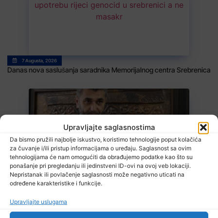
7 Augusta, 2026
Danas nova saslušanja saradnika Memorijalnog centra Srebrenica
Upravljajte saglasnostima
Da bismo pružili najbolje iskustvo, koristimo tehnologije poput kolačića
za čuvanje i/ili pristup informacijama o uređaju. Saglasnost sa ovim
tehnologijama će nam omogućiti da obrađujemo podatke kao što su
7 Augusta, 2026
ponašanje pri pregledanju ili jedinstveni ID-ovi na ovoj veb lokaciji.
Suljagić se zahvalio američkim zakonodavcima: Nećemo biti
Nepristanak ili povlačenje saglasnosti može negativno uticati na
zastrašeni i nastavit ćemo braniti istinu
određene karakteristike i funkcije.
Upravljajte uslugama