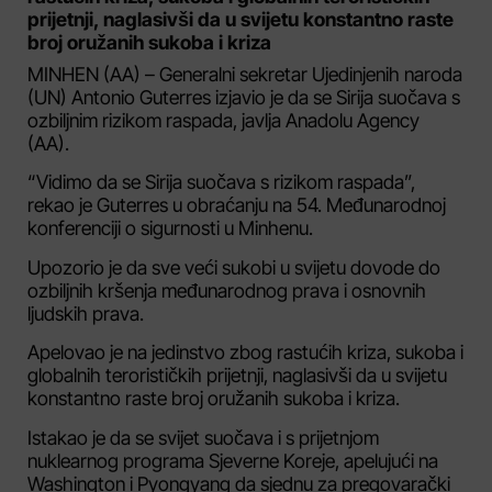
prijetnji, naglasivši da u svijetu konstantno raste
broj oružanih sukoba i kriza
MINHEN (AA) – Generalni sekretar Ujedinjenih naroda
(UN) Antonio Guterres izjavio je da se Sirija suočava s
ozbiljnim rizikom raspada, javlja Anadolu Agency
(AA).
“Vidimo da se Sirija suočava s rizikom raspada”,
rekao je Guterres u obraćanju na 54. Međunarodnoj
konferenciji o sigurnosti u Minhenu.
Upozorio je da sve veći sukobi u svijetu dovode do
ozbiljnih kršenja međunarodnog prava i osnovnih
ljudskih prava.
Apelovao je na jedinstvo zbog rastućih kriza, sukoba i
globalnih terorističkih prijetnji, naglasivši da u svijetu
konstantno raste broj oružanih sukoba i kriza.
Istakao je da se svijet suočava i s prijetnjom
nuklearnog programa Sjeverne Koreje, apelujući na
Washington i Pyongyang da sjednu za pregovarački