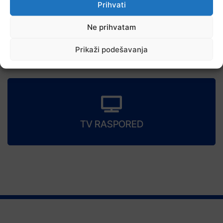
Prihvati
Ne prihvatam
Prikaži podešavanja
7 Augusta, 2026
Stiže blagi predah od vrelina, ali ne zadugo
TV RASPORED