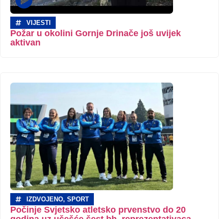
VIJESTI
Požar u okolini Gornje Drinače još uvijek
aktivan
IZDVOJENO
,
SPORT
Počinje Svjetsko atletsko prvenstvo do 20
godina uz učešće šest bh. reprezentativaca