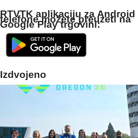
RTVTK aplikaciju za Android
telefone možete preuzeti na
Google Play trgovini:
Izdvojeno