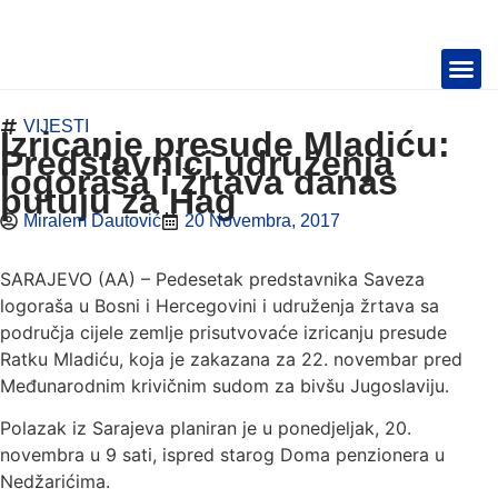
VIJESTI
TELEVIZIJA 📺
Izricanje presude Mladiću:
Predstavnici udruženja
logoraša i žrtava danas
putuju za Hag
Miralem Dautović
20 Novembra, 2017
SARAJEVO (AA) – Pedesetak predstavnika Saveza
logoraša u Bosni i Hercegovini i udruženja žrtava sa
područja cijele zemlje prisutvovaće izricanju presude
Ratku Mladiću, koja je zakazana za 22. novembar pred
Međunarodnim krivičnim sudom za bivšu Jugoslaviju.
Polazak iz Sarajeva planiran je u ponedjeljak, 20.
novembra u 9 sati, ispred starog Doma penzionera u
Nedžarićima.