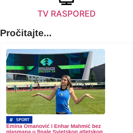
TV RASPORED
Pročitajte...
SPORT
Emina Omanović i Enhar Mahmić bez
plasmana u finale Svjetskog atletskog