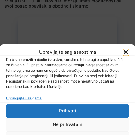
Misija OSCE u BiH: Novinari moraju imati mogućnost da
svoj posao obavljaju slobodno i sigurno
Upravljajte saglasnostima
Da bismo pružili najbolje iskustvo, koristimo tehnologije poput kolačića
6 Augusta, 2026
za čuvanje i/ili pristup informacijama o uređaju. Saglasnost sa ovim
U BiH nema slučajeva ciklosporijaze, epidemija i dalje traje
tehnologijama će nam omogućiti da obrađujemo podatke kao što su
u SAD-u
ponašanje pri pregledanju ili jedinstveni ID-ovi na ovoj veb lokaciji.
Nepristanak ili povlačenje saglasnosti može negativno uticati na
određene karakteristike i funkcije.
Upravljajte uslugama
Prihvati
Ne prihvatam
6 Augusta, 2026