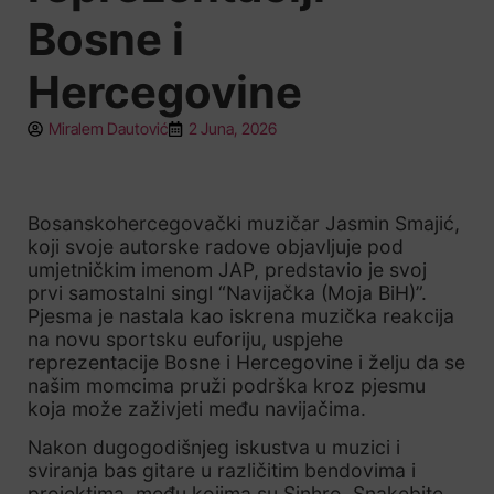
Bosne i
Hercegovine
Miralem Dautović
2 Juna, 2026
Bosanskohercegovački muzičar Jasmin Smajić,
koji svoje autorske radove objavljuje pod
umjetničkim imenom JAP, predstavio je svoj
prvi samostalni singl “Navijačka (Moja BiH)”.
Pjesma je nastala kao iskrena muzička reakcija
na novu sportsku euforiju, uspjehe
reprezentacije Bosne i Hercegovine i želju da se
našim momcima pruži podrška kroz pjesmu
koja može zaživjeti među navijačima.
Nakon dugogodišnjeg iskustva u muzici i
sviranja bas gitare u različitim bendovima i
projektima, među kojima su Sinhro, Snakebite,