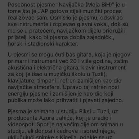
Posebnost pjesme “Navijačka (Moja BiH)” je u
tome što je JAP gotovo cijeli muzički proces
realizovao sam. Osmislio je pjesmu, odsvirao
sve instrumente i otpjevao glavni vokal, dok su
mu se u pratećem, navijačkom dijelu pridružili
prijatelji kako bi pjesma dobila zajednički,
horski i stadionski karakter.
U pjesmi se mogu čuti bas gitara, koja je njegov
primarni instrument već 20 I više godina, zatim
akustična i električna gitara, klavir (instrument
za koji je išao u muzičku školu u Tuzli),
klavijature, timpani i refren zamišljen kao dio
navijačke atmosfere. Upravo taj refren nosi
energiju pjesme i zamišljen je kao dio koji
publika može lako prihvatiti i pjevati zajedno.
Pjesma je snimana u studiju Piksi u Tuzli, uz
producenta Azura Jahića, koji je uradio i
videospot. Spot je najvećim dijelom sniman u
studiju, ali donosi i kadrove i ispred njega,
uključujući snimke s Kicelja, odakle se uz