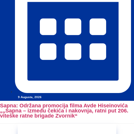
9 Augusta, 2026
Sapna: Održana promocija filma Avde Hiseinovića
„„Sapna – između čekića i nakovnja, ratni put 206.
viteške ratne brigade Zvornik“