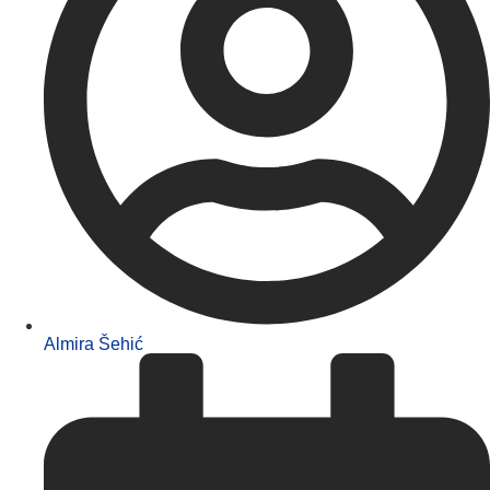
Almira Šehić