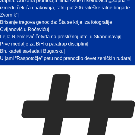
Sapna: Održana promocija filma Avde Hiseinovića „„Sapna –
između čekića i nakovnja, ratni put 206. viteške ratne brigade
Zvornik“
Brisanje tragova genocida: Šta se krije iza fotografije
Cvijanović u Roćeviću
Lejla Njemčević četvrta na prestižnoj utrci u Skandinaviji
Prve medalje za BiH u paratrap disciplini
Bh. kadeti savladali Bugarsku
U jami “Raspotočje” petu noć prenoćilo devet zeničkih rudara