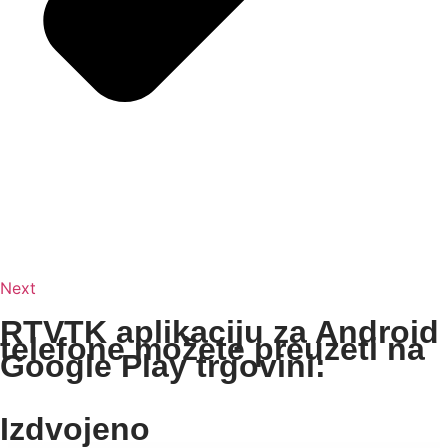
Next
RTVTK aplikaciju za Android
telefone možete preuzeti na
Google Play trgovini:
Izdvojeno