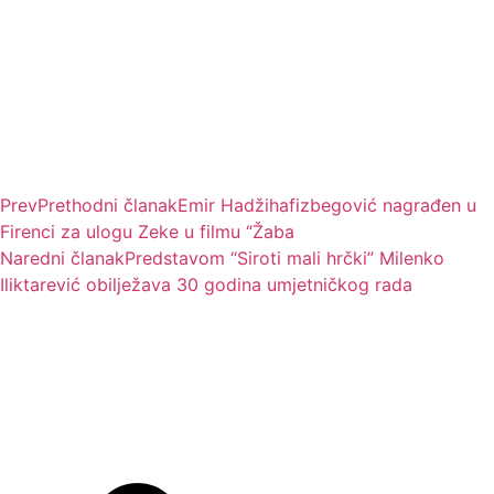
Prev
Prethodni članak
Emir Hadžihafizbegović nagrađen u
Firenci za ulogu Zeke u filmu “Žaba
Naredni članak
Predstavom “Siroti mali hrčki” Milenko
Iliktarević obilježava 30 godina umjetničkog rada