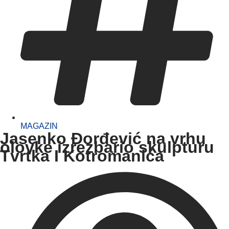
MAGAZIN
Jasenko Đorđević na vrhu
olovke izrezbario skulpturu
Tvrtka I Kotromanića