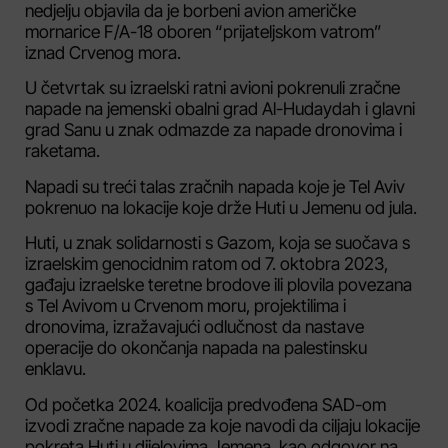
nedjelju objavila da je borbeni avion američke
mornarice F/A-18 oboren “prijateljskom vatrom”
iznad Crvenog mora.
U četvrtak su izraelski ratni avioni pokrenuli zračne
napade na jemenski obalni grad Al-Hudaydah i glavni
grad Sanu u znak odmazde za napade dronovima i
raketama.
Napadi su treći talas zračnih napada koje je Tel Aviv
pokrenuo na lokacije koje drže Huti u Jemenu od jula.
Huti, u znak solidarnosti s Gazom, koja se suočava s
izraelskim genocidnim ratom od 7. oktobra 2023,
gađaju izraelske teretne brodove ili plovila povezana
s Tel Avivom u Crvenom moru, projektilima i
dronovima, izražavajući odlučnost da nastave
operacije do okončanja napada na palestinsku
enklavu.
Od početka 2024. koalicija predvođena SAD-om
izvodi zračne napade za koje navodi da ciljaju lokacije
pokreta Huti u dijelovima Jemena, kao odgovor na