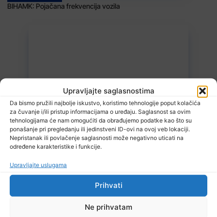
BIHAMK: Pojačana frekvencija vozila
Upravljajte saglasnostima
8 Augusta, 2026
Da bismo pružili najbolje iskustvo, koristimo tehnologije poput kolačića
Danas promjenjljivo i nestabilno vrijeme
za čuvanje i/ili pristup informacijama o uređaju. Saglasnost sa ovim
tehnologijama će nam omogućiti da obrađujemo podatke kao što su
ponašanje pri pregledanju ili jedinstveni ID-ovi na ovoj veb lokaciji.
Nepristanak ili povlačenje saglasnosti može negativno uticati na
određene karakteristike i funkcije.
Upravljajte uslugama
Prihvati
7 Augusta, 2026
Ne prihvatam
U Kalesiji u toku rekonstrukcija puteva