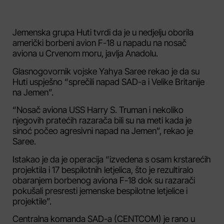
Jemenska grupa Huti tvrdi da je u nedjelju oborila
američki borbeni avion F-18 u napadu na nosač
aviona u Crvenom moru, javlja Anadolu.
Glasnogovornik vojske Yahya Saree rekao je da su
Huti uspješno “sprečili napad SAD-a i Velike Britanije
na Jemen”.
“Nosač aviona USS Harry S. Truman i nekoliko
njegovih pratećih razarača bili su na meti kada je
sinoć počeo agresivni napad na Jemen”, rekao je
Saree.
Istakao je da je operacija “izvedena s osam krstarećih
projektila i 17 bespilotnih letjelica, što je rezultiralo
obaranjem borbenog aviona F-18 dok su razarači
pokušali presresti jemenske bespilotne letjelice i
projektile”.
Centralna komanda SAD-a (CENTCOM) je rano u