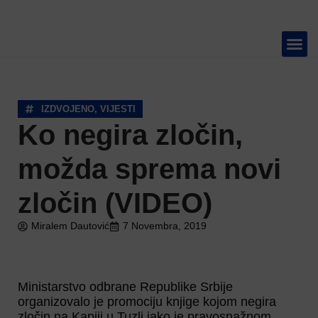
TELEVIZIJA 📺
IZDVOJENO
,
VIJESTI
Ko negira zločin,
možda sprema novi
zločin (VIDEO)
Miralem Dautović
7 Novembra, 2019
Ministarstvo odbrane Republike Srbije
organizovalo je promociju knjige kojom negira
zločin na Kapiji u Tuzli iako je pravosnažnom