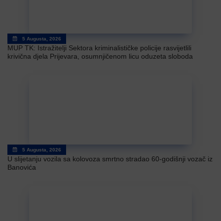
5 Augusta, 2026
MUP TK: Istražitelji Sektora kriminalističke policije rasvijetlili
krivična djela Prijevara, osumnjičenom licu oduzeta sloboda
5 Augusta, 2026
U slijetanju vozila sa kolovoza smrtno stradao 60-godišnji vozač iz
Banovića