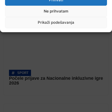
Pročitajte...
Ne prihvatam
Prikaži podešavanja
SPORT
Počele prijave za Nacionalne inkluzivne igre
2026