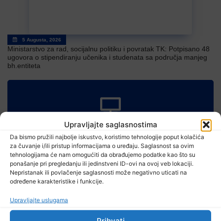
5 Augusta, 2026
Ministarstvo za rad, socijalnu politiku i povratak TK: Potpisano 48
ugovora o stipendiranju učenika i studenata sa područja manjeg
bh.entiteta
Upravljajte saglasnostima
TV RASPORED
Da bismo pružili najbolje iskustvo, koristimo tehnologije poput kolačića
za čuvanje i/ili pristup informacijama o uređaju. Saglasnost sa ovim
tehnologijama će nam omogućiti da obrađujemo podatke kao što su
ponašanje pri pregledanju ili jedinstveni ID-ovi na ovoj veb lokaciji.
Nepristanak ili povlačenje saglasnosti može negativno uticati na
određene karakteristike i funkcije.
Upravljajte uslugama
Prihvati