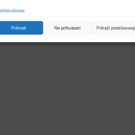
avljajte uslugama
Prihvati
Ne prihvatam
Prikaži podešavanj