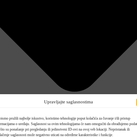
Upravljajte saglasnostima
ismo pružili najbolje iskustvo, koristimo tehnologije poput kolačića za čuvanje i/ili pristup
ormacijama o uređaju. Saglasnost sa ovim tehnologijama će nam omogućiti da obrađujemo poda
što su ponašanje pri pregledanju ili jedinstveni ID-ovi na ovoj veb lokaciji. Nepristanak ili
ačenje saglasnosti može negativno uticati na određene karakteristike i funkcije.