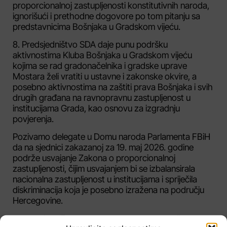
proporcionalnoj zastupljenosti konstitutivnih naroda,
ignorišući i prethodne dogovore po tom pitanju sa
predstavnicima Bošnjaka u Gradskom vijeću.
8. Predsjedništvo SDA daje punu podršku
aktivnostima Kluba Bošnjaka u Gradskom vijeću
kojima se rad gradonačelnika i gradske uprave
Mostara želi vratiti u ustavne i zakonske okvire, a
posebno aktivnostima na zaštiti prava Bošnjaka i svih
drugih građana na ravnopravnu zastupljenost u
institucijama Grada, kao osnovu za izgradnju
povjerenja.
Pozivamo delegate u Domu naroda Parlamenta FBiH
da na sjednici zakazanoj za 19. maj 2026. godine
podrže usvajanje Zakona o proporcionalnoj
zastupljenosti, čijim usvajanjem bi se izbalansirala
nacionalna zastupljenost u institucijama i spriječila
diskriminacija koja je posebno izražena na području
Hercegovine.
9. Predsjedništvo Stranke demokratske akcije