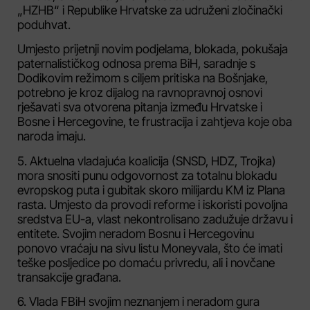
„HZHB“ i Republike Hrvatske za udruženi zločinački
poduhvat.
Umjesto prijetnji novim podjelama, blokada, pokušaja
paternalističkog odnosa prema BiH, saradnje s
Dodikovim režimom s ciljem pritiska na Bošnjake,
potrebno je kroz dijalog na ravnopravnoj osnovi
rješavati sva otvorena pitanja između Hrvatske i
Bosne i Hercegovine, te frustracija i zahtjeva koje oba
naroda imaju.
5. Aktuelna vladajuća koalicija (SNSD, HDZ, Trojka)
mora snositi punu odgovornost za totalnu blokadu
evropskog puta i gubitak skoro milijardu KM iz Plana
rasta. Umjesto da provodi reforme i iskoristi povoljna
sredstva EU-a, vlast nekontrolisano zadužuje državu i
entitete. Svojim neradom Bosnu i Hercegovinu
ponovo vraćaju na sivu listu Moneyvala, što će imati
teške posljedice po domaću privredu, ali i novčane
transakcije građana.
6. Vlada FBiH svojim neznanjem i neradom gura