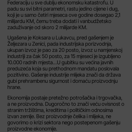
Federaciju u sve dublju ekonomsku katastrofu. U
padu su svi bitni parametri, rastu jedino cijene i dug,
koji je u samo četiri mjeseca ove godine dosegao 2,1
milijardu KM, čemu treba dodati i vanbudžetsko
zaduživanje od skoro 2 milijarde KM.
Ugašena je Koksara u Lukavcu, pred gašenjem je
Željezara u Zenici, pada industrijska porizvodnja,
ukupan izvoz je pao za 20 posto, izvoz u namjenskoj
industriji za čak 50 posto, za 15 mjeseci je izgubljeno
10.000 radnih mjesta…U gubitku su većina javnih
preduzeća koja su prethodnom mandatu poslovala
pozitivino. Gašenje industrije mlijeka znači da država
gubi prehrambenu sigurnost i domaću proizvodnju
hrane.
Ekonomija postaje pretežno potrošačka i trgovačka,
a ne proizvodna. Dugoročno to znači veću ovisnost o
stranim tržištima, kreditima i političkim odnosima
izvan zemlje. Bez proizvodnje čelika i mlijeka, ne
govorimo o krizi sektora nego postepenom gašenju
proizvodne ekonomije.