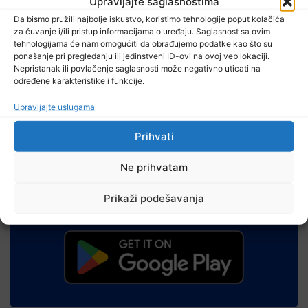
Upravljajte saglasnostima
jednoglasno je donijelo odluku da kandidat SDA za
člana Predsjedništva Bosne i Hercegovine iz
Da bismo pružili najbolje iskustvo, koristimo tehnologije poput kolačića
bošnjačkog naroda bude predsjednik SDA Bakir
za čuvanje i/ili pristup informacijama o uređaju. Saglasnost sa ovim
tehnologijama će nam omogućiti da obrađujemo podatke kao što su
Izetbegović.
ponašanje pri pregledanju ili jedinstveni ID-ovi na ovoj veb lokaciji.
Nepristanak ili povlačenje saglasnosti može negativno uticati na
Dijeliti
određene karakteristike i funkcije.
Upravljajte uslugama
Prihvati
Ne prihvatam
Prikaži podešavanja
RTVTK aplikaciju za Android telefone možete preuzeti
na Google Play trgovini: