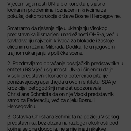
Vijećem sigurnosti UN-a bio korektan, s jasno
lociranim problemima i označenim krivcima za
pokušaj dekonstrukcije države Bosne i Hercegovine.
Smatramo da rješenje nije u uklanjanju Visokog
predstavnika ili smanjenju nadležnosti OHR-a, već u
savlađivanju najvećih krivaca za blokade i zastoje
oličenim u režimu Milorada Dodika, te u njegovom
trajnom uklanjanju s poltičke scene.
2. Pozdravljamo obraćanje bošnjačkih predstavnika u
entitetu RS Vijeću sigurnosti UN-a i činjenicu da je
Visoki predstavnik konačno potencirao pitanje
ponižavajućeg aparthejda u ovom entitetu. SDA je
kroz cijeli petogodišnji mandat upozoravala
Christiana Schmidta da on nije Visoki predstavnik
samo za Federaciju, već za cijelu Bosnu i
Hercegovinu.
3. Ostavka Christiana Schmidta na poziciju Visokog
predstavnika, bez obzira na razloge i okolnosti pod
kojima se ona dogodila, ne smije imati nikakve