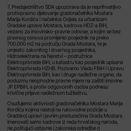
7. Predsjedništvo SDA upozorava da je neprihvatljivo
protivpravno djelovanje gradonačelnika Mostara
Marija Kordića i načelnice Odjela za urbanizam
Gradske uprave Mostara, kadrova HDZ-a BiH,
vezano za imovinsko-pravne odnose, a kojim se bez
pravnog osnova promijenio posjednik na preko
700.000 m2 na području Grada Mostara, te je
umjesto zakonitog i stvarnog posjednika,
Hidroelektrana na Neretvi – podružnice
Elektroprivrede BiH, u katastru kao posjednik upisana
Elektroprivreda HZHB. Pozivamo Vladu FBiH i Upravu
Elektroprivrede BiH, kao i druge nadležne organe, da
poduzmu neophodne pravne mjere na zaštiti imovine
JP EPBiH, a protiv odgovornih osoba podnesu
krivične prijave nadležnom tužilaštvu.
Osuđujemo aktivnosti gradonačelnika Mostara Marija
Kordića kojima nastoji na rukovodne pozicije u
Gradskoj upravi i javnim preduzećima Grada Mostara
imenovati samo kadrove iz reda hrvatskog naroda,
ne poštujući ustavne i zakonske odredbe o