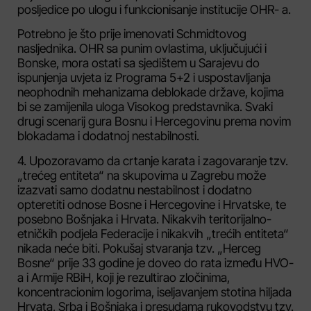
posljedice po ulogu i funkcionisanje institucije OHR- a.
Potrebno je što prije imenovati Schmidtovog
nasljednika. OHR sa punim ovlastima, uključujući i
Bonske, mora ostati sa sjedištem u Sarajevu do
ispunjenja uvjeta iz Programa 5+2 i uspostavljanja
neophodnih mehanizama deblokade države, kojima
bi se zamijenila uloga Visokog predstavnika. Svaki
drugi scenarij gura Bosnu i Hercegovinu prema novim
blokadama i dodatnoj nestabilnosti.
4. Upozoravamo da crtanje karata i zagovaranje tzv.
„trećeg entiteta“ na skupovima u Zagrebu može
izazvati samo dodatnu nestabilnost i dodatno
opteretiti odnose Bosne i Hercegovine i Hrvatske, te
posebno Bošnjaka i Hrvata. Nikakvih teritorijalno-
etničkih podjela Federacije i nikakvih „trećih entiteta“
nikada neće biti. Pokušaj stvaranja tzv. „Herceg
Bosne“ prije 33 godine je doveo do rata između HVO-
a i Armije RBiH, koji je rezultirao zločinima,
koncentracionim logorima, iseljavanjem stotina hiljada
Hrvata, Srba i Bošnjaka i presudama rukovodstvu tzv.