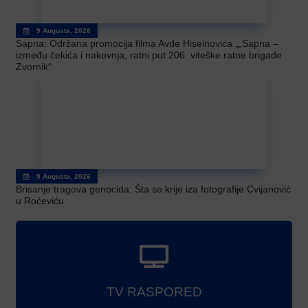
9 Augusta, 2026
Sapna: Održana promocija filma Avde Hiseinovića „„Sapna –
između čekića i nakovnja, ratni put 206. viteške ratne brigade
Zvornik“
9 Augusta, 2026
Brisanje tragova genocida: Šta se krije iza fotografije Cvijanović
u Roćeviću
TV RASPORED