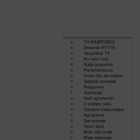
TV RASPORED
Dnevnik RTVTK
Skupština TK
Ko rano rani
Naše popodne
Parlamentarno
Imam šta da kažem
Svjetski poredak
Razgovori
Saznanja
Naši spomenici
U našem selu
Ozbiljno (ne)ozbiljno
Agrokanal
Sat poezije
Sport klub
Brže više bolje
Mala televizija