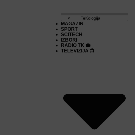
TeKologija
MAGAZIN
SPORT
SCITECH
IZBORI
RADIO TK 📻
TELEVIZIJA 📺