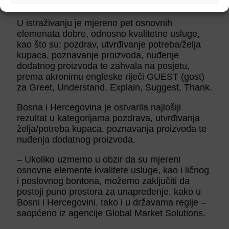
u odnosu na prošlogodišnje rezultate.
U istraživanju je mjereno pet osnovnih
elemenata dobre, odnosno kvalitetne usluge,
kao što su: pozdrav, utvrđivanje potreba/želja
kupaca, poznavanje proizvoda, nuđenje
dodatnog proizvoda te zahvala na posjetu,
prema akronimu engleske riječi GUEST (gost)
za Greet, Understand, Explain, Suggest, Thank.
Bosna i Hercegovina je ostvarila najlošiji
rezultat u kategorijama pozdrava, utvrđivanja
želja/potreba kupaca, poznavanja proizvoda te
nuđenja dodatnog proizvoda.
– Ukoliko uzmemo u obzir da su mjereni
osnovne elemente kvalitete usluge, kao i ličnog
i poslovnog bontona, možemo zaključiti da
postoji puno prostora za unapređenje, kako u
Bosni i Hercegovini, tako i u državama regije –
saopćeno iz agencije Global Market Solutions.