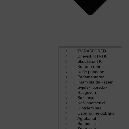
TV RASPORED
Dnevnik RTVTK
Skupština TK
Ko rano rani
Naše popodne
Parlamentarno
Imam šta da kažem
Svjetski poredak
Razgovori
Saznanja
Naši spomenici
U našem selu
Ozbiljno (ne)ozbiljno
Agrokanal
Sat poezije
Sport klub