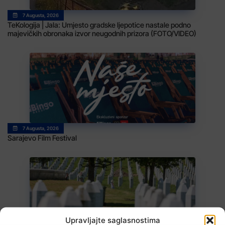
7 Augusta, 2026
TeKologija | Jala: Umjesto gradske ljepotice nastale podno
majevičkih obronaka izvor neugodnih prizora (FOTO/VIDEO)
7 Augusta, 2026
Sarajevo Film Festival
Upravljajte saglasnostima