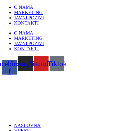
Skip
O NAMA
to
MARKETING
content
JAVNI POZIVI
KONTAKTI
O NAMA
MARKETING
JAVNI POZIVI
KONTAKTI
acebook-
Instagram
Youtube
Tiktok
f
NASLOVNA
VIJESTI