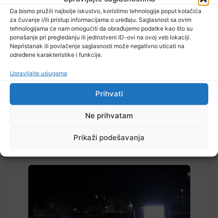
Da bismo pružili najbolje iskustvo, koristimo tehnologije poput kolačića
za čuvanje i/ili pristup informacijama o uređaju. Saglasnost sa ovim
tehnologijama će nam omogućiti da obrađujemo podatke kao što su
ponašanje pri pregledanju ili jedinstveni ID-ovi na ovoj veb lokaciji.
TV RASPORED
Nepristanak ili povlačenje saglasnosti može negativno uticati na
određene karakteristike i funkcije.
Upravljajte uslugama
Prihvati
Ne prihvatam
Prikaži podešavanja
Pročitajte...