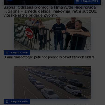
9 Augusta, 2026
Sapna: Održana promocija filma Avde Hiseinovića
„„Sapna – između čekića i nakovnja, ratni put 206.
viteške ratne brigade Zvornik“
9 Augusta, 2026
U jami “Raspotočje” petu noć prenoćilo devet zeničkih rudara
9 Augusta, 2026