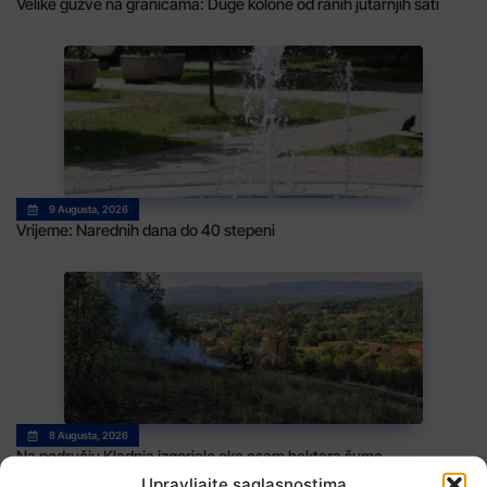
Velike gužve na granicama: Duge kolone od ranih jutarnjih sati
9 Augusta, 2026
Vrijeme: Narednih dana do 40 stepeni
8 Augusta, 2026
Na području Kladnja izgorjelo oko osam hektara šume
Upravljajte saglasnostima