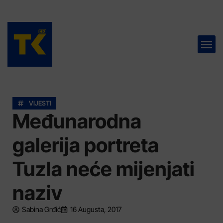
TELEVIZIJA 📺
VIJESTI
Međunarodna
galerija portreta
Tuzla neće mijenjati
naziv
Sabina Grđić
16 Augusta, 2017