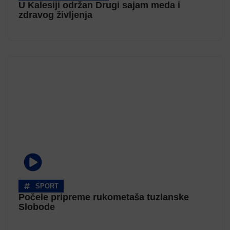
U Kalesiji održan Drugi sajam meda i
zdravog življenja
SPORT
Počele pripreme rukometaša tuzlanske
Slobode