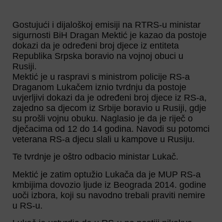
Gostujući i dijaloškoj emisiji na RTRS-u ministar
sigurnosti BiH Dragan Mektić je kazao da postoje
dokazi da je određeni broj djece iz entiteta
Republika Srpska boravio na vojnoj obuci u
Rusiji.
Mektić je u raspravi s ministrom policije RS-a
Draganom Lukačem iznio tvrdnju da postoje
uvjerljivi dokazi da je određeni broj djece iz RS-a,
zajedno sa djecom iz Srbije boravio u Rusiji, gdje
su prošli vojnu obuku. Naglasio je da je riječ o
dječacima od 12 do 14 godina. Navodi su potomci
veterana RS-a djecu slali u kampove u Rusiju.
Te tvrdnje je oštro odbacio ministar Lukač.
Mektić je zatim optužio Lukača da je MUP RS-a
kmbijima dovozio ljude iz Beograda 2014. godine
uoči izbora, koji su navodno trebali praviti nemire
u RS-u.