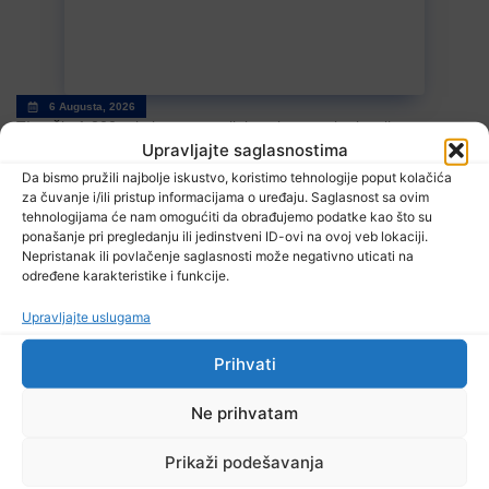
6 Augusta, 2026
TI uočio 1.200 primjera potencijalne zloupotrebe javnih resursa
za promociju stranaka
Upravljajte saglasnostima
Da bismo pružili najbolje iskustvo, koristimo tehnologije poput kolačića
za čuvanje i/ili pristup informacijama o uređaju. Saglasnost sa ovim
tehnologijama će nam omogućiti da obrađujemo podatke kao što su
ponašanje pri pregledanju ili jedinstveni ID-ovi na ovoj veb lokaciji.
Nepristanak ili povlačenje saglasnosti može negativno uticati na
određene karakteristike i funkcije.
Upravljajte uslugama
6 Augusta, 2026
Prihvati
EUFOR izveo vježbu nedaleko od Foče, uoči vježbe ‘Brzi odgovor
2026’
Ne prihvatam
Prikaži podešavanja