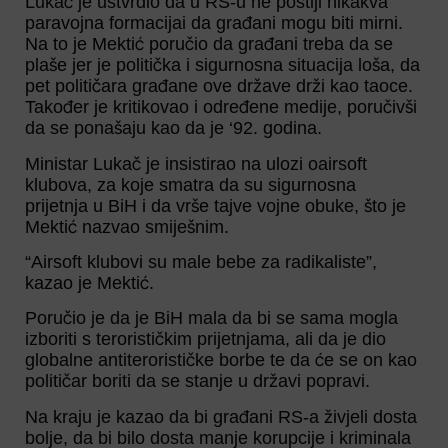
Lukač je ustvrdio da u RS-u ne postiji nikakva
paravojna formacijai da građani mogu biti mirni.
Na to je Mektić poručio da građani treba da se
plaše jer je politička i sigurnosna situacija loša, da
pet političara građane ove države drži kao taoce.
Također je kritikovao i određene medije, poručivši
da se ponašaju kao da je ‘92. godina.
Ministar Lukač je insistirao na ulozi oairsoft
klubova, za koje smatra da su sigurnosna
prijetnja u BiH i da vrše tajve vojne obuke, što je
Mektić nazvao smiješnim.
“Airsoft klubovi su male bebe za radikaliste”,
kazao je Mektić.
Poručio je da je BiH mala da bi se sama mogla
izboriti s terorističkim prijetnjama, ali da je dio
globalne antiterorističke borbe te da će se on kao
političar boriti da se stanje u državi popravi.
Na kraju je kazao da bi građani RS-a živjeli dosta
bolje, da bi bilo dosta manje korupcije i kriminala