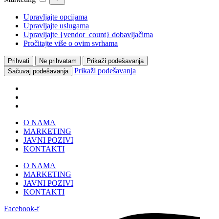
Upravljajte opcijama
Upravljajte uslugama
Upravljajte {vendor_count} dobavljačima
Pročitajte više o ovim svrhama
Prihvati
Ne prihvatam
Prikaži podešavanja
Prikaži podešavanja
Sačuvaj podešavanja
Skip
O NAMA
to
MARKETING
content
JAVNI POZIVI
KONTAKTI
O NAMA
MARKETING
JAVNI POZIVI
KONTAKTI
Facebook-f