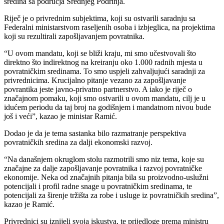
sredina sa područja Srednjeg Podrinja.
Riječ je o privrednim subjektima, koji su ostvarili saradnju sa
Federalni ministarstvom raseljenih osoba i izbjeglica, na projektima
koji su rezultirali zapošljavanjem povratnika.
“U ovom mandatu, koji se bliži kraju, mi smo učestvovali što
direktno što indirektnog na kreiranju oko 1.000 radnih mjesta u
povratničkim sredinama. To smo uspjeli zahvaljujući saradnji za
privrednicima. Krucijalno pitanje vezano za zapošljavanje
povrantika jeste javno-privatno partnerstvo. A iako je riječ o
značajnom pomaku, koji smo ostvarili u ovom mandatu, cilj je u
idućem periodu da taj broj na godišnjem i mandatnom nivou bude
još i veći”, kazao je ministar Ramić.
Dodao je da je tema sastanka bilo razmatranje perspektiva
povratničkih sredina za dalji ekonomski razvoj.
“Na današnjem okruglom stolu razmotrili smo niz tema, koje su
značajne za dalje zapošljavanje povratnika i razvoj povratničke
ekonomije. Neka od značajnih pitanja bila su proizvodno-uslužni
potencijali i profil radne snage u povratničkim sredinama, te
potencijali za širenje tržišta za robe i usluge iz povratničkih sredina”,
kazao je Ramić.
Privrednici su iznijeli svoja iskustva, te prijedloge prema ministru