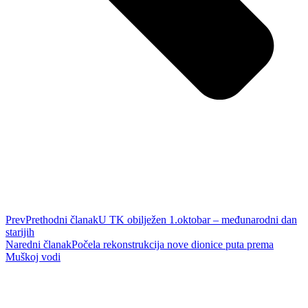
Prev
Prethodni članak
U TK obilježen 1.oktobar – međunarodni dan
starijih
Naredni članak
Počela rekonstrukcija nove dionice puta prema
Muškoj vodi