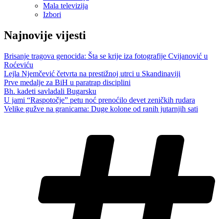
Mala televizija
Izbori
Najnovije vijesti
Brisanje tragova genocida: Šta se krije iza fotografije Cvijanović u
Roćeviću
Lejla Njemčević četvrta na prestižnoj utrci u Skandinaviji
Prve medalje za BiH u paratrap disciplini
Bh. kadeti savladali Bugarsku
U jami “Raspotočje” petu noć prenoćilo devet zeničkih rudara
Velike gužve na granicama: Duge kolone od ranih jutarnjih sati