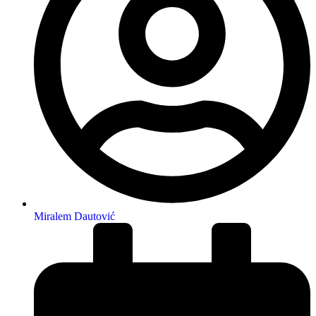
Miralem Dautović