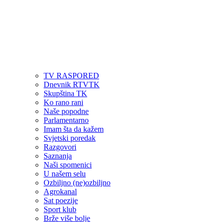
TV RASPORED
Dnevnik RTVTK
Skupština TK
Ko rano rani
Naše popodne
Parlamentarno
Imam šta da kažem
Svjetski poredak
Razgovori
Saznanja
Naši spomenici
U našem selu
Ozbiljno (ne)ozbiljno
Agrokanal
Sat poezije
Sport klub
Brže više bolje