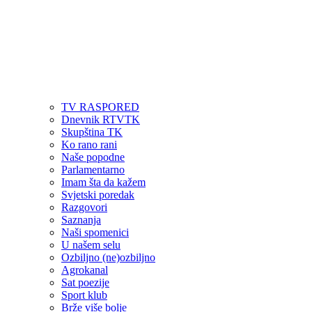
TV RASPORED
Dnevnik RTVTK
Skupština TK
Ko rano rani
Naše popodne
Parlamentarno
Imam šta da kažem
Svjetski poredak
Razgovori
Saznanja
Naši spomenici
U našem selu
Ozbiljno (ne)ozbiljno
Agrokanal
Sat poezije
Sport klub
Brže više bolje