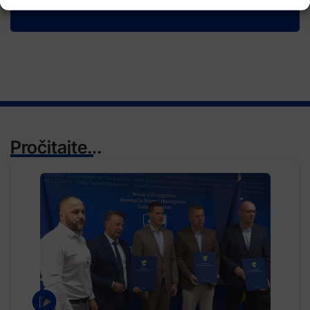
TV RASPORED
Pročitajte...