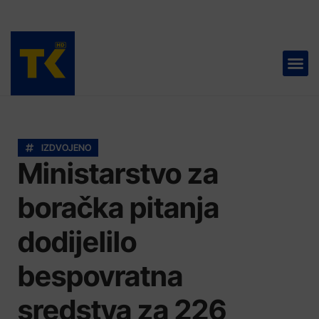
TELEVIZIJA 📺
IZDVOJENO
Ministarstvo za
boračka pitanja
dodijelilo
bespovratna
sredstva za 226