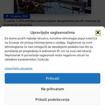
6 Augusta, 2026
TI uočio 1.200 primjera potencijalne zloupotrebe javnih resursa za
promociju stranaka
Upravljajte saglasnostima
Da bismo pružili najbolje iskustvo, koristimo tehnologije poput kolačića
za čuvanje i/ili pristup informacijama o uređaju. Saglasnost sa ovim
tehnologijama će nam omogućiti da obrađujemo podatke kao što su
ponašanje pri pregledanju ili jedinstveni ID-ovi na ovoj veb lokaciji.
Nepristanak ili povlačenje saglasnosti može negativno uticati na
određene karakteristike i funkcije.
Upravljajte uslugama
6 Augusta, 2026
EUFOR izveo vježbu nedaleko od Foče, uoči vježbe ‘Brzi odgovor
2026’
Prihvati
Ne prihvatam
Prikaži podešavanja