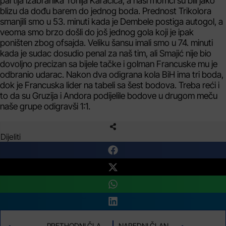
partija izabranika Tonija Karačića, a naši momci su bili jako
blizu da dođu barem do jednog boda. Prednost Trikolora
smanjili smo u 53. minuti kada je Dembele postiga autogol, a
veoma smo brzo došli do još jednog gola koji je ipak
poništen zbog ofsajda. Veliku šansu imali smo u 74. minuti
kada je sudac dosudio penal za naš tim, ali Smajić nije bio
dovoljno precizan sa bijele tačke i golman Francuske mu je
odbranio udarac. Nakon dva odigrana kola BiH ima tri boda,
dok je Francuska lider na tabeli sa šest bodova. Treba reći i
to da su Gruzija i Andora podijelile bodove u drugom meču
naše grupe odigravši 1:1.
Dijeliti
PRETHODNI ČLANAK
NAREDNI ČLANAK