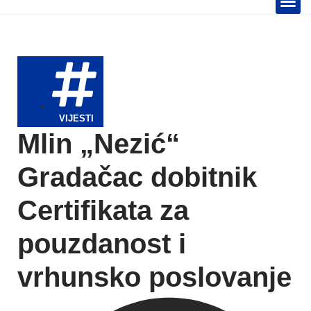
TELEVIZIJA 📺
VIJESTI
Mlin „Nezić“
Gradačac dobitnik
Certifikata za
pouzdanost i
vrhunsko poslovanje