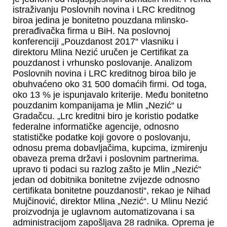
istraživanju Poslovnih novina i LRC kreditnog
biroa jedina je bonitetno pouzdana mlinsko-
prerađivačka firma u BiH. Na poslovnoj
konferenciji „Pouzdanost 2017“ vlasniku i
direktoru Mlina Nezić uručen je Certifikat za
pouzdanost i vrhunsko poslovanje. Analizom
Poslovnih novina i LRC kreditnog biroa bilo je
obuhvaćeno oko 31 500 domaćih firmi. Od toga,
oko 13 % je ispunjavalo kriterije. Među bonitetno
pouzdanim kompanijama je Mlin „Nezić“ u
Gradačcu. „Lrc kreditni biro je koristio podatke
federalne informatičke agencije, odnosno
statističke podatke koji govore o poslovanju,
odnosu prema dobavljačima, kupcima, izmirenju
obaveza prema državi i poslovnim partnerima.
upravo ti podaci su razlog zašto je Mlin „Nezić“
jedan od dobitnika bonitetne zvijezde odnosno
certifikata bonitetne pouzdanosti“, rekao je Nihad
Mujčinović, direktor Mlina „Nezić“. U Mlinu Nezić
proizvodnja je uglavnom automatizovana i sa
administracijom zapošljava 28 radnika. Oprema je