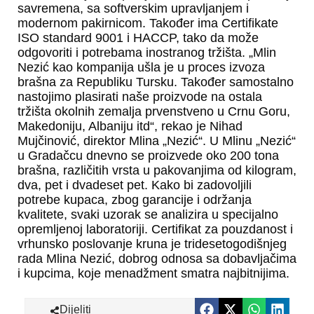
savremena, sa softverskim upravljanjem i
modernom pakirnicom. Također ima Certifikate
ISO standard 9001 i HACCP, tako da može
odgovoriti i potrebama inostranog tržišta. „Mlin
Nezić kao kompanija ušla je u proces izvoza
brašna za Republiku Tursku. Također samostalno
nastojimo plasirati naše proizvode na ostala
tržišta okolnih zemalja prvenstveno u Crnu Goru,
Makedoniju, Albaniju itd“, rekao je Nihad
Mujčinović, direktor Mlina „Nezić“. U Mlinu „Nezić“
u Gradačcu dnevno se proizvede oko 200 tona
brašna, različitih vrsta u pakovanjima od kilogram,
dva, pet i dvadeset pet. Kako bi zadovoljili
potrebe kupaca, zbog garancije i održanja
kvalitete, svaki uzorak se analizira u specijalno
opremljenoj laboratoriji. Certifikat za pouzdanost i
vrhunsko poslovanje kruna je tridesetogodišnjeg
rada Mlina Nezić, dobrog odnosa sa dobavljačima
i kupcima, koje menadžment smatra najbitnijima.
Dijeliti