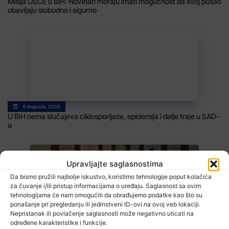
Misija OSCE u BiH: Novinari moraju imati mogućnost da svoj posao
obavljaju slobodno i sigurno
6 Augusta, 2026
U BiH nema slučajeva ciklosporijaze, epidemija i dalje traje u SAD-
u
Upravljajte saglasnostima
Da bismo pružili najbolje iskustvo, koristimo tehnologije poput kolačića
za čuvanje i/ili pristup informacijama o uređaju. Saglasnost sa ovim
tehnologijama će nam omogućiti da obrađujemo podatke kao što su
ponašanje pri pregledanju ili jedinstveni ID-ovi na ovoj veb lokaciji.
Nepristanak ili povlačenje saglasnosti može negativno uticati na
6 Augusta, 2026
određene karakteristike i funkcije.