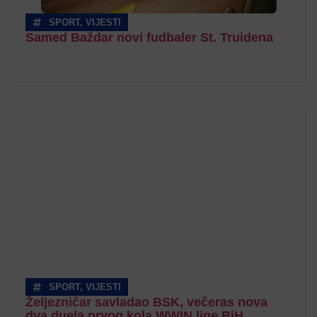
SPORT
,
VIJESTI
Samed Baždar novi fudbaler St. Truidena
SPORT
,
VIJESTI
Željezničar savladao BSK, večeras nova
dva duela prvog kola WWIN lige BiH