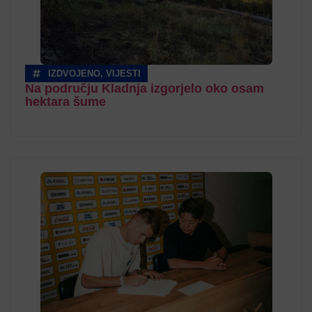
IZDVOJENO
,
VIJESTI
Na području Kladnja izgorjelo oko osam
hektara šume